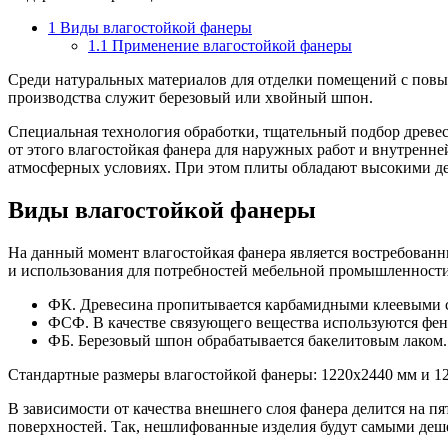
1
Виды влагостойкой фанеры
1.1
Применение влагостойкой фанеры
Среди натуральных материалов для отделки помещений с пов
производства служит березовый или хвойный шпон.
Специальная технология обработки, тщательный подбор древес
от этого влагостойкая фанера для наружных работ и внутренн
атмосферных условиях. При этом плиты обладают высокими д
Виды влагостойкой фанеры
На данный момент влагостойкая фанера является востребованн
и использования для потребностей мебельной промышленност
ФК. Древесина пропитывается карбамидными клеевыми 
ФСФ. В качестве связующего вещества используются фе
ФБ. Березовый шпон обрабатывается бакелитовым лаком.
Стандартные размеры влагостойкой фанеры: 1220х2440 мм и 1
В зависимости от качества внешнего слоя фанера делится на п
поверхностей. Так, нешлифованные изделия будут самыми деше