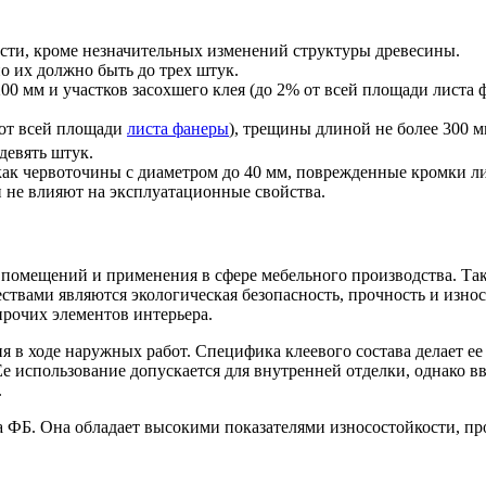
ости, кроме незначительных изменений структуры древесины.
о их должно быть до трех штук.
200 мм и участков засохшего клея (до 2% от всей площади листа
% от всей площади
листа фанеры
), трещины длиной не более 300 м
девять штук.
 как червоточины с диаметром до 40 мм, поврежденные кромки ли
и не влияют на эксплуатационные свойства.
помещений и применения в сфере мебельного производства. Так
ествами являются экологическая безопасность, прочность и изн
рочих элементов интерьера.
 ходе наружных работ. Специфика клеевого состава делает ее 
Ее использование допускается для внутренней отделки, однако
.
ФБ. Она обладает высокими показателями износостойкости, про