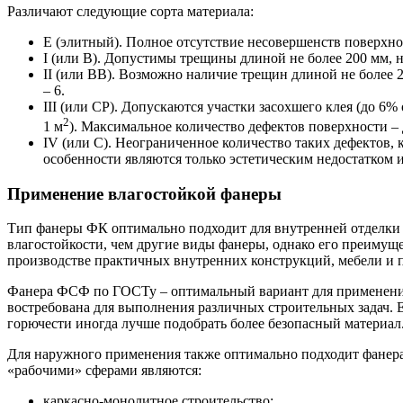
Различают следующие сорта материала:
Е (элитный). Полное отсутствие несовершенств поверхн
I (или В). Допустимы трещины длиной не более 200 мм, н
II (или ВВ). Возможно наличие трещин длиной не более 
– 6.
III (или СР). Допускаются участки засохшего клея (до 6
2
1 м
). Максимальное количество дефектов поверхности – 
IV (или С). Неограниченное количество таких дефектов,
особенности являются только эстетическим недостатком 
Применение влагостойкой фанеры
Тип фанеры ФК оптимально подходит для внутренней отделки 
влагостойкости, чем другие виды фанеры, однако его преимущ
производстве практичных внутренних конструкций, мебели и п
Фанера ФСФ по ГОСТу – оптимальный вариант для применения в
востребована для выполнения различных строительных задач. 
горючести иногда лучше подобрать более безопасный материал
Для наружного применения также оптимально подходит фанера 
«рабочими» сферами являются:
каркасно-монолитное строительство;