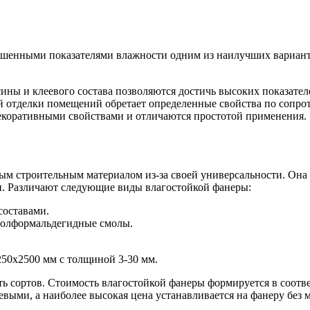
ышенными показателями влажности одним из наилучших вариант
ины и клеевого состава позволяются достичь высоких показате
ей отделки помещений обретает определенные свойства по сопро
екоративными свойствами и отличаются простотой применения.
ым строительным материалом из-за своей универсальности. Она
и. Различают следующие виды влагостойкой фанеры:
составами.
нолформальдегидные смолы.
250х2500 мм с толщиной 3-30 мм.
ять сортов. Стоимость влагостойкой фанеры формируется в соотв
выми, а наиболее высокая цена устанавливается на фанеру без