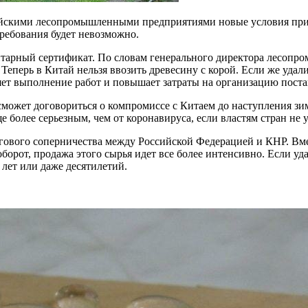
йскими лесопромышленными предприятиями новые условия приво
ребования будет невозможно.
итарный сертификат. По словам генерального директора лесоп
Теперь в Китай нельзя ввозить древесину с корой. Если же удал
ет выполнение работ и повышает затраты на организацию поста
 сможет договориться о компромиссе с Китаем до наступления 
е более серьезным, чем от коронавируса, если властям стран не
оргового соперничества между Российской Федерацией и КНР. Вм
орот, продажа этого сырья идет все более интенсивно. Если уда
лет или даже десятилетий.