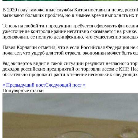
В 2020 году таможенные службы Китая поставили перед росси
вызывают больших проблем, но в зимнее время выполнять их т
Теперь на любой тип продукции требуется оформлять фитосан
ужесточение контроля крайне негативно сказывается на рынке. 
производить ее полную дезинфекцию, что существенно замедля
Павел Корчагин отметил, что в если Российская Федерация не
полагает, что ущерб для этой отрасли экономики может быть ещ
Ряд экспертов видит в такой ситуации результат негласного т
доходов российских предприятий от торговли лесом с КНР. Наоб
обязательно продолжит расти в течение нескольких следующих 
« Предыдущий пост
Следующий пост »
Популярные статьи