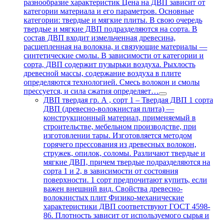
разнообразие характеристик Цена на ДВП зависит от
категории материала и его параметров. Основные
категории: твердые и мягкие плиты. В свою очередь
твердые и мягкие ДВП подразделяются на сорта. В
состав ДВП входит измельченная древесина,
расщепленная на волокна, и связующие материалы —
синтетические смолы. В зависимости от категории и
сорта, ДВП содержит пузырьки воздуха. Рыхлость
древесной массы, содержание воздуха в плите
определяются технологией. Смесь волокон и смолы
прессуется, и сила сжатия определяет…
ДВП твердая гр. А , сорт 1
–
Твердая ДВП 1 сорта
ДВП (древесно-волокнистая плита) —
конструкционный материал, применяемый в
строительстве, мебельном производстве, при
изготовлении тары. Изготовляется методом
горячего прессования из древесных волокон,
стружек, опилок, соломы. Различают твердые и
мягкие ДВП, причем твердые подразделяются на
сорта 1 и 2, в зависимости от состояния
поверхности. 1 сорт предпочитают купить, если
важен внешний вид. Свойства древесно-
волокнистых плит Физико-механические
характеристики ДВП соответствуют ГОСТ 4598-
86. Плотность зависит от используемого сырья и