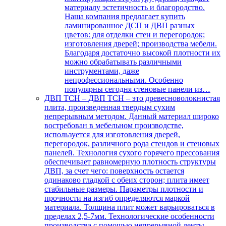
материалу эстетичность и благородство.
Наша компания предлагает купить
ламинированное ДСП и ДВП разных
цветов: для отделки стен и перегородок;
изготовления дверей; производства мебели.
Благодаря достаточно высокой плотности их
можно обрабатывать различными
инструментами, даже
непрофессиональными. Особенно
популярны сегодня стеновые панели из…
ДВП ТСН
–
ДВП ТСН – это древесноволокнистая
плита, произведенная твердым сухим
непрерывным методом. Данный материал широко
востребован в мебельном производстве,
используется для изготовления дверей,
перегородок, различного рода стендов и стеновых
панелей. Технология сухого горячего прессования
обеспечивает равномерную плотность структуры
ДВП, за счет чего: поверхность остается
одинаково гладкой с обеих сторон; плита имеет
стабильные размеры. Параметры плотности и
прочности на изгиб определяются маркой
материала. Толщина плит может варьироваться в
пределах 2,5-7мм. Технологические особенности
производства с помощью непрерывной ленты