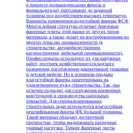
в процессе поликонденсации фенола и
формальдегида); прессование до заданной
толщины под воздействием высоких температур.
Варианты применения водостойкой фанеры ФСФ
Многослойная структура отличает березовые
фанерные плиты этой марки от других типов
материала, а также делает их востребованными во
многих отраслях промышленности (в
строительстве, автомобилестроении,
вагоностроении, мебельной промышленности).
Профессионалы используют их для наружных
работ, построек хозяйственного/складского
назначения, изготовления декоративной упаковки
и детской мебели. Но в основном продажа
влагостойкой фанеры ориентирована на
удовлетворение нужд строительства. Так, она
отлично подходит для сооружения временных
конструкций и производства напольных
покрытий. Для специализированных
строительных задач используется влагостойкая
нешлифованная фанера ФК большой толщины.
Такой материал обладает достаточной
прочностью, чтобы выдерживать различные
ударные нагрузки. Тонкие фанерные листы