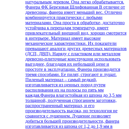
натуральным деревом. Она легко обрабатывается.
Фанера ФК Березовая Шлифованная В отличие от
древесины, фанера имеет меньший вес. Отлично
комбинируется практически с любыми
материалами. Она проста в обработке, достаточно
устойчива к перепадам температур, имеет
привлекательный внешний вид, хорошо смотрится
в интерьере. Материал имеет высокие
механические характеристики. Их показатели
превышают аналоги других древесных материалов
(ДСП, ДВП). Наряду с пластиком или металлом
древесно-плиточные конструкции использовать
выгоднее, благодаря их небольшой цене и
простоте в эксплуатации. Фанера производится
тремя способами. Ее пилят, строгают и лущат.
Пиленый материал – самый редкий,
изготавливается из ценных пород путем
распиливания их на полосы по пять мм
каждая.Фанера влагостойкая из шпона до 3,5 мм
толщиной, полученная строганием заготовки,
распространенный материал, и его
производительность высока, но технология не
сравнится с лущением. Лущение позволяет
добиться большей производительности, фанера
изготавливается из шпона от 1,2 до 1,9 мм в