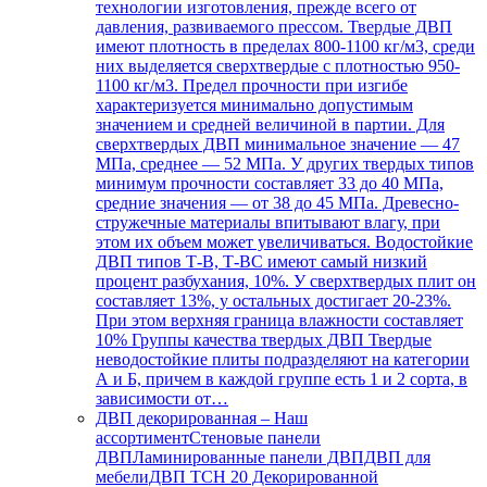
технологии изготовления, прежде всего от
давления, развиваемого прессом. Твердые ДВП
имеют плотность в пределах 800-1100 кг/м3, среди
них выделяется сверхтвердые с плотностью 950-
1100 кг/м3. Предел прочности при изгибе
характеризуется минимально допустимым
значением и средней величиной в партии. Для
сверхтвердых ДВП минимальное значение — 47
МПа, среднее — 52 МПа. У других твердых типов
минимум прочности составляет 33 до 40 МПа,
средние значения — от 38 до 45 МПа. Древесно-
стружечные материалы впитывают влагу, при
этом их объем может увеличиваться. Водостойкие
ДВП типов Т-В, Т-ВС имеют самый низкий
процент разбухания, 10%. У сверхтвердых плит он
составляет 13%, у остальных достигает 20-23%.
При этом верхняя граница влажности составляет
10% Группы качества твердых ДВП Твердые
неводостойкие плиты подразделяют на категории
А и Б, причем в каждой группе есть 1 и 2 сорта, в
зависимости от…
ДВП декорированная
–
Наш
ассортиментСтеновые панели
ДВПЛаминированные панели ДВПДВП для
мебелиДВП ТСН 20 Декорированной