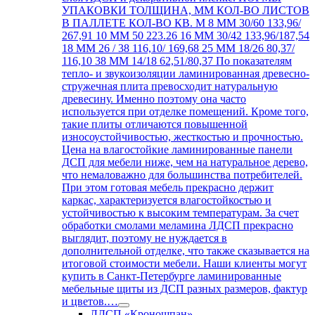
УПАКОВКИ ТОЛЩИНА, ММ КОЛ-ВО ЛИСТОВ
В ПАЛЛЕТЕ КОЛ-ВО КВ. М 8 ММ 30/60 133,96/
267,91 10 ММ 50 223.26 16 ММ 30/42 133,96/187,54
18 ММ 26 / 38 116,10/ 169,68 25 ММ 18/26 80,37/
116,10 38 ММ 14/18 62,51/80,37 По показателям
тепло- и звукоизоляции ламинированная древесно-
стружечная плита превосходит натуральную
древесину. Именно поэтому она часто
используется при отделке помещений. Кроме того,
такие плиты отличаются повышенной
износоустойчивостью, жесткостью и прочностью.
Цена на влагостойкие ламинированные панели
ДСП для мебели ниже, чем на натуральное дерево,
что немаловажно для большинства потребителей.
При этом готовая мебель прекрасно держит
каркас, характеризуется влагостойкостью и
устойчивостью к высоким температурам. За счет
обработки смолами меламина ЛДСП прекрасно
выглядит, поэтому не нуждается в
дополнительной отделке, что также сказывается на
итоговой стоимости мебели. Наши клиенты могут
купить в Санкт-Петербурге ламинированные
мебельные щиты из ДСП разных размеров, фактур
и цветов.…
ЛДСП «Кроношпан»