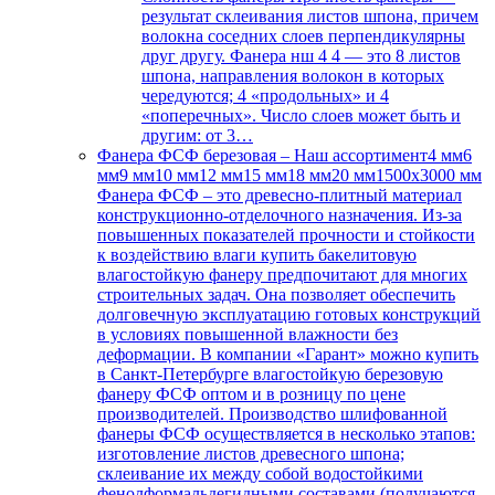
результат склеивания листов шпона, причем
волокна соседних слоев перпендикулярны
друг другу. Фанера нш 4 4 — это 8 листов
шпона, направления волокон в которых
чередуются; 4 «продольных» и 4
«поперечных». Число слоев может быть и
другим: от 3…
Фанера ФСФ березовая
–
Наш ассортимент4 мм6
мм9 мм10 мм12 мм15 мм18 мм20 мм1500х3000 мм
Фанера ФСФ – это древесно-плитный материал
конструкционно-отделочного назначения. Из-за
повышенных показателей прочности и стойкости
к воздействию влаги купить бакелитовую
влагостойкую фанеру предпочитают для многих
строительных задач. Она позволяет обеспечить
долговечную эксплуатацию готовых конструкций
в условиях повышенной влажности без
деформации. В компании «Гарант» можно купить
в Санкт-Петербурге влагостойкую березовую
фанеру ФСФ оптом и в розницу по цене
производителей. Производство шлифованной
фанеры ФСФ осуществляется в несколько этапов:
изготовление листов древесного шпона;
склеивание их между собой водостойкими
фенолформальдегидными составами (получаются