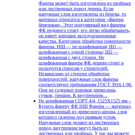
Фанера может быть изготовлена из хвойных
или лиственных пород дерева. Если
наружные слои изготовлены из березы, то
материал относится к категории «фанера
березовая». Этот популярный вид фанеры
ФК недорого стоит, его легко обрабатывать,
он имеет хорошие эксплуатационные
качества. Категории обработки поверхности
фанеры: НШ — не шлифованная; Ш1 —
шлифованная с одной стороны; Ш2 —
шлифованная с двух сторон. Не
шлифованная фанера ФК дешево стоит и
пользуется спросом у строителей.
Независимо от степени обработки
поверхностей, наружные слои фанеры
соответствуют требованиям ГОСТ 3916.1-96.
Они не содержат пороков древесины,
сучков, трещин. К внутренним…
Не шлифованная СОРТ 4/4, 1525Х1525 мм
–
Купить фанеру ФК НШ Фанера — материал,
изготовленный из древесного шпона, слоя
которого склеены под прямым углом.
Наружные слои делают из лиственных
пород, внутренние могут быть из
лиственных или хвойных. У нас вы можете