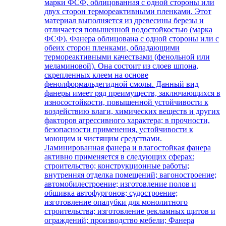
марки ФСФ, облицованная с одной стороны или
двух сторон термореактивными пленками. Этот
материал выполняется из древесины березы и
отличается повышенной водостойкостью (марка
ФСФ). Фанера облицована с одной стороны или с
обеих сторон пленками, обладающими
термореактивными качествами (фенольной или
меламиновой). Она состоит из слоев шпона,
скрепленных клеем на основе
фенолформальдегидной смолы. Данный вид
фанеры имеет ряд преимуществ, заключающихся в
износостойкости, повышенной устойчивости к
воздействию влаги, химических веществ и других
факторов агрессивного характера; в прочности,
безопасности применения, устойчивости к
моющим и чистящим средствами.
Ламинированная фанера и влагостойкая фанера
активно применяется в следующих сферах:
строительство; конструкционные работы;
внутренняя отделка помещений; вагоностроение;
автомобилестроение; изготовление полов и
обшивка автофургонов; судостроение;
изготовление опалубки для монолитного
строительства; изготовление рекламных щитов и
ограждений; производство мебели; Фанера