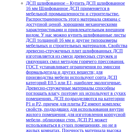
ДСП шлифованное
–
Купить ДСП шлифованное
16 мм Шлифованное ДСП применяется в
мебельной промышленности и строительстве.
Распространенность этого материала связана с
доступной ценой, хорошими механическими
характеристиками и привлекательным внешним
видом. У нас можно купить шлифованные листы
ДСП толщиной 16 мм и другие типоразмеры
мебельных и строительных материалов. Свойства
древесно-стружечных плит шлифованных ДСП
изготовляется из смеси древесных стружек и
связующих смол методом горячего прессования.
ГОСТ устанавливает ограничения по эмиссии
формальдегида и других веществ; для
производства мебели используют сорта ДСП
категорий Е0.5 или Е1, наиболее экологичные.
Древесно-стружечные материалы способны
поглощать влагу, поэтому их используют в сухих
помещениях. ДСП подразделяются на категории
Р1 и Р2, причем для плиты Р2 имеют комплекс
свойств, подходящих для использования внутри
жилого помещения: для изготовления корпусной
мебели, облицовки стен. ДСП Р1 может
использоваться в сухих помещениях, но не в
жилых комнатах. Прочность материала высока