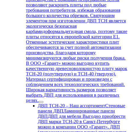
позволяют раскроить плиты под любые
требования потребителя, избежав образования
большого количества обрезков. Связующим
элементом при изготовлении ДВП ТСН является
экологически безопасная
карбамидоформальдегидная смола, поэтому такие
плиты относятся к европейской категории Е1.
Отменные эстетические характеристики плит
обеспечиваются за счет полной автоматизации
производства, благодаря которому
минимизируются любые риски получения брака.
В ООО «Гарант» можно выгодно купить
качественную древесноволокнистую плиту марок
ТСН-20 (полутвердую) и ТСН-40 (твердую).
Материал сертифицирован и произведен с
соблюдением всех технологических требований.
Широкая вариативность размеров позволяет
выбрать ДВП для использования в различных
целях.
ДВП ТСН-20
–
Наш ассортиментСтеновые
панели ДВПЛаминированные панели
ДВПДВП для мебели Выгодно приобрести
ДВП марки ТСН-20 в Санкт-Петербурге
можно в компании ООО «Гарант». ДВП