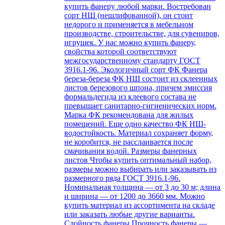
купить фанеру любой марки. Востребован
сорт НШ (нешлифованной), он стоит
недорого и применяется в мебельном
производстве, строительстве, для сувениров,
игрушек. У нас можно купить фанеру,
свойства которой соответствуют
межгосударственному стандарту ГОСТ
3916.1-96. Экологичный сорт ФК Фанера
береза-береза ФК НШ состоит из склеенных
листов березового шпона, причем эмиссия
формальдегида из клеевого состава не
превышает санитарно-гигиенических норм.
Марка ФК рекомендована для жилых
помещений. Еще одно качество ФК НШ-
водостойкость. Материал сохраняет форму,
не коробится, не расслаивается после
смачивания водой. Размеры фанерных
листов Чтобы купить оптимальный набор,
размеры можно выбирать или заказывать из
размерного ряда ГОСТ 3916.1-96.
Номинальная толщина — от 3 до 30 м; длина
и ширина — от 1200 до 3660 мм. Можно
купить материал из ассортимента на складе
или заказать любые другие варианты.
Слойность фанеры Прочность фанеры —