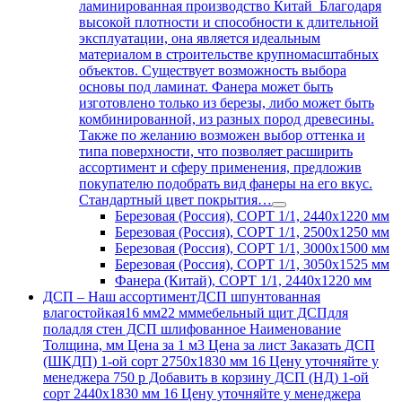
ламинированная производство Китай Благодаря
высокой плотности и способности к длительной
эксплуатации, она является идеальным
материалом в строительстве крупномасштабных
объектов. Существует возможность выбора
основы под ламинат. Фанера может быть
изготовлено только из березы, либо может быть
комбинированной, из разных пород древесины.
Также по желанию возможен выбор оттенка и
типа поверхности, что позволяет расширить
ассортимент и сферу применения, предложив
покупателю подобрать вид фанеры на его вкус.
Стандартный цвет покрытия…
Березовая (Россия), СОРТ 1/1, 2440х1220 мм
Березовая (Россия), СОРТ 1/1, 2500х1250 мм
Березовая (Россия), СОРТ 1/1, 3000х1500 мм
Березовая (Россия), СОРТ 1/1, 3050х1525 мм
Фанера (Китай), СОРТ 1/1, 2440х1220 мм
ДСП
–
Наш ассортиментДСП шпунтованная
влагостойкая16 мм22 мммебельный щит ДСПдля
поладля стен ДСП шлифованное Наименование
Толщина, мм Цена за 1 м3 Цена за лист Заказать ДСП
(ШКДП) 1-ой сорт 2750х1830 мм 16 Цену уточняйте у
менеджера 750 р Добавить в корзину ДСП (НД) 1-ой
сорт 2440х1830 мм 16 Цену уточняйте у менеджера