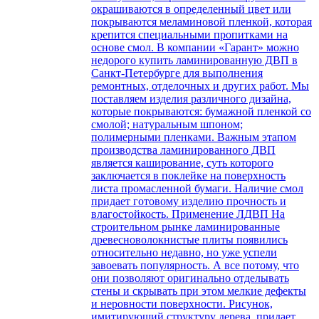
окрашиваются в определенный цвет или
покрываются меламиновой пленкой, которая
крепится специальными пропитками на
основе смол. В компании «Гарант» можно
недорого купить ламинированную ДВП в
Санкт-Петербурге для выполнения
ремонтных, отделочных и других работ. Мы
поставляем изделия различного дизайна,
которые покрываются: бумажной пленкой со
смолой; натуральным шпоном;
полимерными пленками. Важным этапом
производства ламинированного ДВП
является каширование, суть которого
заключается в поклейке на поверхность
листа промасленной бумаги. Наличие смол
придает готовому изделию прочность и
влагостойкость. Применение ЛДВП На
строительном рынке ламинированные
древесноволокнистые плиты появились
относительно недавно, но уже успели
завоевать популярность. А все потому, что
они позволяют оригинально отделывать
стены и скрывать при этом мелкие дефекты
и неровности поверхности. Рисунок,
имитирующий структуру дерева, придает