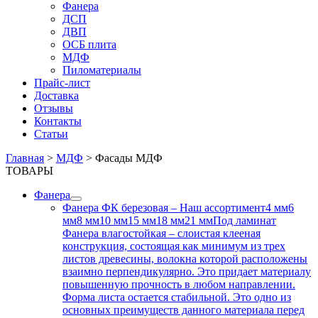
Фанера
ДСП
ДВП
ОСБ плита
МДФ
Пиломатериалы
Прайс-лист
Доставка
Отзывы
Контакты
Статьи
Главная
>
МДФ
>
Фасады МДФ
ТОВАРЫ
Фанера
Фанера ФК березовая
–
Наш ассортимент4 мм6
мм8 мм10 мм15 мм18 мм21 ммПод ламинат
Фанера влагостойкая – слоистая клееная
конструкция, состоящая как минимум из трех
листов древесины, волокна которой расположены
взаимно перпендикулярно. Это придает материалу
повышенную прочность в любом направлении.
Форма листа остается стабильной. Это одно из
основных преимуществ данного материала перед