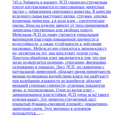
745 р Добавить в корзину ДСП (древесно-стружечная
плита) изготавливается из прессованных древесных
частиц с добавлением связующего вещества. В качестве
исходного сырья выступают щепки, стружки, опилки,
вторичная древесина, а в роли клея – синтетические
смолы. Цена на изделие зависит от типа применяемой
древесины (лиственных или хвойных пород).
Мебельная ДСП по праву считается уникальным
материалом благодаря повышенной прочности и
водостойкости, а также устойчивости к действиям
насекомых. Мебель из нее относится к эконом-классу,
но, несмотря на это, она прослужит долгие годы.
Простота обработки плит заключается в том, что они
легко подвергается пилению, строганию, фрезеровке,
склеиванию и покраске. Лист ДСП, по сравнению с
натуральной древесиной, обладает рядом преимуществ:
меньше подвержена воздействию влаги (не разбухает);
при колебаниях влажности не коробится; обладает
меньшей степенью горючести; отличные показатели
звуко- и теплоизоляции. Один из видов плит –
ламинированное влагостойкое ДСП (цена за м2 такого
изделия выше). Это древесно-стружечный лист,
покрытый бумажно-смоляной пленкой с декоративно-
защитным слоем. Этот материал в основном
используется…