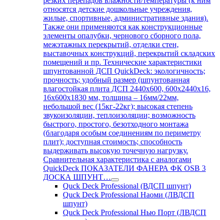
резких перепадов влажности/температуры (к ним
относятся детские дошкольные учреждения,
жилые, спортивные, административные здания).
Также они применяются как конструкционные
элементы опалубки, чернового сборного пола,
межэтажных перекрытий, отделки стен,
выставочных конструкций, перекрытий складских
помещений и пр. Технические характеристики
шпунтованной ДСП QuickDeck: экологичность;
прочность; удобный размер (шпунтованная
влагостойкая плита ДСП 2440х600, 600х2440х16,
16х600х1830 мм, толщина – 16мм/22мм,
небольшой вес (15кг-22кг); высокая степень
звукоизоляции, теплоизоляции; возможность
быстрого, простого, безотходного монтажа
(благодаря особым соединениям по периметру
плит); доступная стоимость; способность
выдерживать высокую точечную нагрузку.
Сравнительная характеристика с аналогами
QuickDeck ПОКАЗАТЕЛИ ФАНЕРА ФК OSB 3
ДОСКА ШПУНТ…
Quck Deck Professional (ВДСП шпунт)
Quck Deck Professional Наоми (ЛВДСП
шпунт)
Quck Deck Professional Нью Порт (ЛВДСП