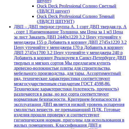
шпунт)
Quck Deck Professional Солино Светлый
(ЛВДСП шпунт)
Quck Deck Professional Солино Темный
(ЛВДСП ШПУНТ)
ДВП
–
ДВП твердое группа А. 1 сорт ДВП твердая гр. А
, сорт 1 Наименование Толщина, мм Цена за 1 м3 Цена
за лист Заказать ДВП 2440х1220 3.2 Цену уточняйте у
менеджера 155 р Добавить в корзину ДВП 2745х1220 3.2
Цену уточняйте у менеджера 170 р Добавить в корзину
ДВП 2745х1700 3.2 Цену уточняйте у менеджера 240 р
Добавить в корзину Реализуем в Санкт-Петербурге ДВП
твердых и мягких сортов Мы предлагаем купить
древесно-волокнистые плиты для строительства,
мебельного производства, для тары. Ассортиментный
ряд, технические характеристики соответствуют
межгосударственным стандартам ГОСТ 4598-86.
Технические характеристики (плотность, прочность)
различаются в разы, но все сорта соответствуют
нормативам безопасности. Критерием безопасности в
эксплуатации ДВП является низкий уровень испарения
смолистых веществ, не превышающий ПДК. Готовые
изделия прошли проверку и соответствуют
гигиеническим нормам, пригодны для использования в
жилых помещениях. Классификация ДВП и