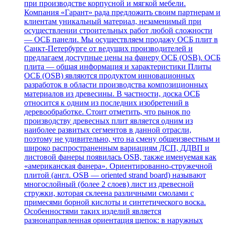
при производстве корпусной и мягкой мебели.
Компания «Гарант» рада предложить своим партнерам и
клиентам уникальный материал, незаменимый при
осуществлении строительных работ любой сложности
— ОСБ панели. Мы осуществляем продажу ОСБ плит в
Санкт-Петербурге от ведущих производителей и
предлагаем доступные цены на фанеру ОСБ (OSB). ОСБ
плита — общая информация и характеристики Плиты
ОСБ (OSB) являются продуктом инновационных
разработок в области производства композиционных
материалов из древесины. В частности, доска ОСБ
относится к одним из последних изобретений в
деревообработке. Стоит отметить, что рынок по
производству древесных плит является одним из
наиболее развитых сегментов в данной отрасли,
поэтому не удивительно, что на смену общеизвестным и
широко распространенным вариациям ДСП, ДДВП и
листовой фанеры появилась OSB, также именуемая как
«американская фанера». Ориентированно-стружечной
плитой (англ. OSB — oriented strand board) называют
многослойный (более 2 слоев) лист из древесной
стружки, которая склеена различными смолами с
примесями борной кислоты и синтетического воска.
Особенностями таких изделий является
разнонаправленная ориентация щепок: в наружных