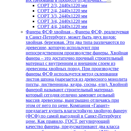
востребованы в процессе отделочных…
СОРТ 2/3, 2440х1220 мм
СОРТ 2/4, 2440х1220 мм
СОРТ 3/3, 2440х1220 мм
СОРТ 3/4, 2440х1220 мм
СОРТ 4/4, 2440х1220 мм
Фанера ФСФ хвойная
–
Фанера ФСФ, реализуемая
в Санкт-Петербурге, может быть двух видов:
хвойная, березовая. Эти два типа различаются по
древесине, которую используют при
непосредственном производстве фанеры. Хвойная
фанера – это достаточно прочный строительный
материал с внутренним и внешним слоем из
древесины хвойных пород. При производстве
фанеры ФСФ используется метод склеивания
листов шпона (нарезается из древесного монолита
пихты, лиственницы, кедра, сосны, ели). Хвойной
фанерой называют строительный материал,
который сегодня отлично заменяет цельный
массив древесины, выигрышно отличаясь при
этом от него по цене. Компания «Гарант»
предлагает купить влагостойкую хвойную фанеру
(ФСФ) по самой выгодной в Санкт-Петербурге
цене. Как правило, ГОСТ, регулирующий
качество фанеры, предусматривают два класса