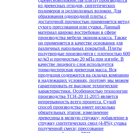
(древесноволокнистая плита) производится
из древесных отходов, синтетических
полимеров и целлюлозных волокон. Для
образования однородной плиты с
достаточной прочностью применяется метод
сухого прессования или сушки. Данный
материал широко востребован в сфере
производства мебели эконом-класса. Также
он применяется в качестве основания для
различных напольных покрытий. Плиты
полутвердые производятся с плотностью 600
кг/м3 и прочностью 20 мПа при изгибе. В
качестве лицевого слоя используется
тонкодисперсная древесная масса. Вся
продукция содержится на складах компании
в надлежащих условиях, поэтому мы можем
гарантировать ее высокие технические
характеристики. Особенностью технологии
производства ТСН-20 11-2015 является
непрерывность всего процесса. Сухой
способ производства имеет несколько
обязательных этапов: измельчение
древесины в мелкую стружку; добавление в
стружку синтетических смол (4-8%); сушка
полученной смеси; прессование