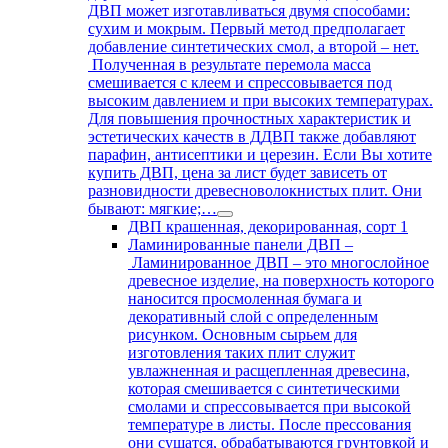
ДВП может изготавливаться двумя способами:
сухим и мокрым. Первый метод предполагает
добавление синтетических смол, а второй – нет.
Полученная в результате перемола масса
смешивается с клеем и спрессовывается под
высоким давлением и при высоких температурах.
Для повышения прочностных характеристик и
эстетических качеств в ДДВП также добавляют
парафин, антисептики и церезин. Если Вы хотите
купить ДВП, цена за лист будет зависеть от
разновидности древесноволокнистых плит. Они
бывают: мягкие;…
ДВП крашенная, декорированная, сорт 1
Ламинированные панели ДВП
–
Ламинированное ДВП – это многослойное
древесное изделие, на поверхность которого
наносится просмоленная бумага и
декоративный слой с определенным
рисунком. Основным сырьем для
изготовления таких плит служит
увлажненная и расщепленная древесина,
которая смешивается с синтетическими
смолами и спрессовывается при высокой
температуре в листы. После прессования
они сушатся, обрабатываются грунтовкой и