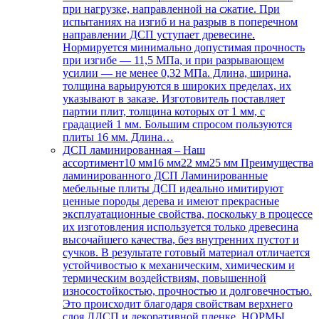
при нагрузке, направленной на сжатие. При
испытаниях на изгиб и на разрыв в поперечном
направлении ДСП уступает древесине.
Нормируется минимально допустимая прочность
при изгибе — 11,5 МПа, и при разрывающем
усилии — не менее 0,32 МПа. Длина, ширина,
толщина варьируются в широких пределах, их
указывают в заказе. Изготовитель поставляет
партии плит, толщина которых от 1 мм, с
градацией 1 мм. Большим спросом пользуются
плиты 16 мм. Длина…
ДСП ламинированная
–
Наш
ассортимент10 мм16 мм22 мм25 мм Преимущества
ламинированного ДСП Ламинированные
мебельные плиты ДСП идеально имитируют
ценные породы дерева и имеют прекрасные
эксплуатационные свойства, поскольку в процессе
их изготовления используется только древесина
высочайшего качества, без внутренних пустот и
сучков. В результате готовый материал отличается
устойчивостью к механическим, химическим и
термическим воздействиям, повышенной
износостойкостью, прочностью и долговечностью.
Это происходит благодаря свойствам верхнего
слоя ЛДСП и декоративной пленке. НОРМЫ