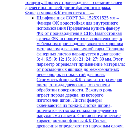
толщину. Процесс производства – срезание слоев
древесины по всей длине фанерного кряжа.
Фанера марки ФК относится к…
Шлифованная СОРТ 3/4, 1525Х1525 мм
–
Фанера ФК водостойкая для внутреннего
использования Предлагаем купить фанеру
ФК от производителя в СПб. Влагостойкая
фанера ФК используется в строительстве, в
мебельном производстве, является хорошим
материалом для экологичной тары. Толщина
фанерных листов варьируется в диапазоне:
3; 4; 6.5; 9; 12; 15; 18; 21; 24; 27; 30 мм. Этот
параметр определяет применение материала:
от посылочных ящиков до межкомнатных
перегородок и покрытий для пола.
Стоимость фанеры ФК зависит от размеров
листа, от вида древесины, от степени
обработки поверхности. Важную роль
играет порода дерева, из которого
изготовлен шпон. Листы фанеры
склеиваются из тонких листов шпона,
причем качество материала определяется
наружными слоями. Состав и технические
характеристики фанеры ФК Состав
древесины определяют по наружным слоям.