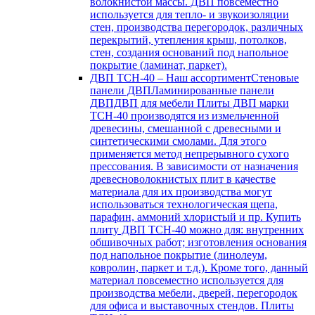
волокнистой массы. ДВП повсеместно
используется для тепло- и звукоизоляции
стен, производства перегородок, различных
перекрытий, утепления крыш, потолков,
стен, создания оснований под напольное
покрытие (ламинат, паркет).
ДВП ТСН-40
–
Наш ассортиментСтеновые
панели ДВПЛаминированные панели
ДВПДВП для мебели Плиты ДВП марки
ТСН-40 производятся из измельченной
древесины, смешанной с древесными и
синтетическими смолами. Для этого
применяется метод непрерывного сухого
прессования. В зависимости от назначения
древесноволокнистых плит в качестве
материала для их производства могут
использоваться технологическая щепа,
парафин, аммоний хлористый и пр. Купить
плиту ДВП ТСН-40 можно для: внутренних
обшивочных работ; изготовления основания
под напольное покрытие (линолеум,
ковролин, паркет и т.д.). Кроме того, данный
материал повсеместно используется для
производства мебели, дверей, перегородок
для офиса и выставочных стендов. Плиты