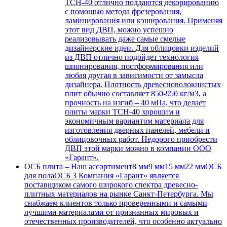
ТСН-40 отлично поддаются декорированию
с помощью метода фрезерования,
ламинирования или кэширования. Применяя
этот вид ДВП, можно успешно
реализовывать даже самые смелые
дизайнерские идеи. Для облицовки изделий
из ДВП отлично подойдет технология
шпонирования, постформирования или
любая другая в зависимости от замысла
дизайнера. Плотность древесноволокнистых
плит обычно составляет 850-950 кг/м3, а
прочность на изгиб – 40 мПа, что делает
плиты марки ТСН-40 хорошим и
экономичным вариантом материала для
изготовления дверных панелей, мебели и
облицовочных работ. Недорого приобрести
ДВП этой марки можно в компании ООО
«Гарант».
ОСБ плита
–
Наш ассортимент8 мм9 мм15 мм22 ммОСБ
для полаОСБ 3 Компания «Гарант» является
поставщиком самого широкого спектра древесно-
плитных материалов на рынке Санкт-Петербурга. Мы
снабжаем клиентов только проверенными и самыми
лучшими материалами от признанных мировых и
отечественных производителей, что особенно актуально