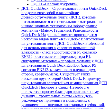
ЛДСП «Невская Дубровка»
ДСП QuickDeck
–
Строительные плиты QuickDeck
представляют собой влагостойкие
древесностружечные плиты (ДСП), которые
изготавливаются из специального материала по
инновационным технологиям (оборудование
компании «Maier», Германия). Разновидности
Quick Deck На данный момент производится
несколько видов плит «Квик Дек»: Влагостойкая
шпунтованная плита ДСП QuickDeck Professional
для использования в условиях повышенной
влажности (класс водостойкости Р5 согласно
EN312, класс эмиссии формальдегида E1,
связующий материал – парафин, меламин); ДСП
шпунтованная Quick Deck Ecofloor (класс Р5
согласно EN312, меламиновая пленка с двух
сторон, крафт-бумага). Существует также
несколько других серий Quick Deck. К примеру,
шпунтованная влагостойкая ламинированная ДСП
Quickdeck Ньюпорт в Санкт-Петербурге
пользуется спросом благодаря оригинальному
дизайну. Строительные листы «Квик Дек»
рекомендуют применять в помещениях с
условиями повышенных санитарных требований,