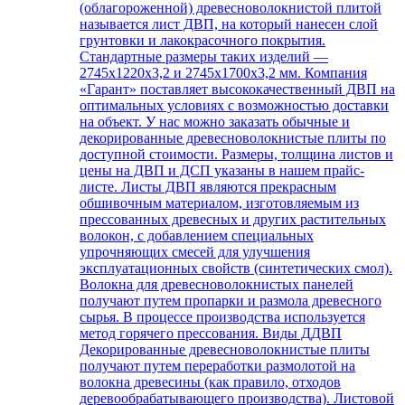
(облагороженной) древесноволокнистой плитой
называется лист ДВП, на который нанесен слой
грунтовки и лакокрасочного покрытия.
Стандартные размеры таких изделий —
2745х1220х3,2 и 2745х1700х3,2 мм. Компания
«Гарант» поставляет высококачественный ДВП на
оптимальных условиях с возможностью доставки
на объект. У нас можно заказать обычные и
декорированные древесноволокнистые плиты по
доступной стоимости. Размеры, толщина листов и
цены на ДВП и ДСП указаны в нашем прайс-
листе. Листы ДВП являются прекрасным
обшивочным материалом, изготовляемым из
прессованных древесных и других растительных
волокон, с добавлением специальных
упрочняющих смесей для улучшения
эксплуатационных свойств (синтетических смол).
Волокна для древесноволокнистых панелей
получают путем пропарки и размола древесного
сырья. В процессе производства используется
метод горячего прессования. Виды ДДВП
Декорированные древесноволокнистые плиты
получают путем переработки размолотой на
волокна древесины (как правило, отходов
деревообрабатывающего производства). Листовой