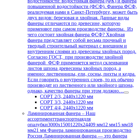
водостойкости: водостойкая фанера (ФК) и фанера
повышенной водостойкости (ФСФ). Фанера ФСФ,
реализуемая нами в Санкт-Петербурге, может быть
двух видов: березовая и хвойная. Данные виды
фанеры отличаются по древесине, которую
применяют при самом производстве фанеры. Из
чего состоит хвойная фанера ФСФ? Хвойная
фанера представляет собой весьма прочный и
твердый строительный материал с внешним и
внутренним слоями из древесины хвойных пород.
Согласно ГОСТ, при производстве хвойной
фанерой ФСФ применяется метод склеивания
листов шпона древесины хвойных пород, а
именно: лиственницы, ели, сосны, пихты и кедра.
Если говорить о внутренних слоев, то их обычно
производят из лиственного или хвойного шпона,
однако, качество фанеры при этом должно…
СОРТ 2/3, 2440х1220 мм
СОРТ 3/3, 2440х1220 мм
СОРТ 4/4, 2440х1220 мм
Ламинированная фанера
–
Наш
ассортименттранспортнаядля
опалубки3000х15001220х24409 мм12 мм15 мм18
мм21 мм Фанера ламинированная производство
Россия Ламинированная фанера — это фанера