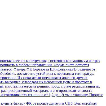
истая клееная конструкция, состоящая как минимум из трех
рочность в любом направлении. Форма листа остается
тывается. Фанера ФК Березовая Шлифованная В отличие от
бработке, достаточно устойчива к перепадам температур,
теристики. Их показатели превышают аналоги других
ь выгоднее, благодаря их небольшой цене и простоте в
ий, изготавливается из ценных пород путем распиливания их
, распространенный материал, и его производительность
изготавливается из шпона от 1,2 до 1,9 мм в толщину. Процесс
 купить фанеру ФК от производителя в СПб. Влагостойкая