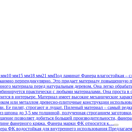
мм10 мм15 мм18 мм21 ммПод ламинат Фанера влагостойкая – сло
заимно перпендикулярно. Это придает материалу повышенную п
нного материала перед натуральным деревом. Она легко обраба
бинируется практически с любыми материалами. Она проста в о
ится в интерьере. Материал имеет высокие механические харак
иком или металлом древесно-плиточные конструкции использоват
и. Ее пилят, строгают и лущат. Пиленый материал – самый редк
из шпона до 3,5 мм толщиной, полученная строганием заготовки
ущение позволяет добиться большей производительности, фанера 
 длине фанерного кряжа. Фанера марки ФК относится к…
ера ФК водостойкая для внутреннего использования Предлагаем