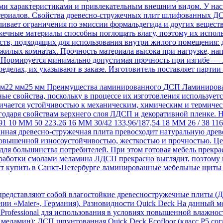
ими характеристиками и привлекательным внешним видом. У н
териалов. Свойства древесно-стружечных плит шлифованных ДС
ливает ограничения по эмиссии формальдегида и других веществ
ужечные материалы способны поглощать влагу, поэтому их испол
йств, подходящих для использования внутри жилого помещения: 
 жилых комнатах. Прочность материала высока при нагрузке, на
 Нормируется минимально допустимая прочность при изгибе — 
делах, их указывают в заказе. Изготовитель поставляет партии 
мм22 мм25 мм Преимущества ламинированного ДСП Ламиниров
е свойства, поскольку в процессе их изготовления используетс
отличается устойчивостью к механическим, химическим и термич
 благодаря свойствам верхнего слоя ЛДСП и декоративной
0 ММ 50 223.26 16 ММ 30/42 133,96/187,54 18 ММ 26 / 38 116,10
нная древесно-стружечная плита превосходит натуральную древе
повышенной износоустойчивостью, жесткостью и прочностью. Ц
 для большинства потребителей. При этом готовая мебель прекра
работки смолами меламина ЛДСП прекрасно выглядит, поэтому н
ут купить в Санкт-Петербурге ламинированные мебельные щиты 
редставляют собой влагостойкие древесностружечные плиты (ДС
и «Maier», Германия). Разновидности Quick Deck На данный мо
ofessional для использования в условиях повышенной влажност
меламин); ДСП шпунтованная Quick Deck Ecofloor (класс Р5 сог