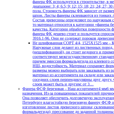
фанера ФК используется в строительстве, в 
диапазоне: 3; 4; 6.5; 9; 12; 15; 18; 21; 24;
пола. Стоимость фанеры ФК зависит от размер
шпон. Листы фанеры склеиваются из тонких л
Состав древесины определяют по наружным сл
то материал относится к категории «фанера б
качества. Категории обработки поверхности
фанера ФК дешево стоит и пользуется спросо
3916.1-96. Они не содержат пороков древеси
Не шлифованная СОРТ 4/4, 1525Х1525 мм
–
К
Наружные слои делают из лиственных пород,
(нешлифованной), он стоит недорого и примен
соответствуют межгосударственному стандарт
причем эмиссия формальдегида из клеевого 
НШ- водостойкость. Материал сохраняет форм
размеры можно выбирать или заказывать из р
материал из ассортимента на складе или зак
соседних слоев перпендикулярны друг другу.
слоев может быть и другим: от 3…
Фанера ФСФ березовая
–
Наш ассортимент4 мм6 мм
назначения. Из-за повышенных показателей прочно
Она позволяет обеспечить долговечную эксплуата
Петербурге влагостойкую березовую фанеру ФСФ о
изготовление листов древесного шпона; склеивани
формальдегида); прессование до заданной толщин