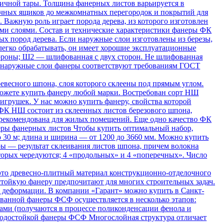
гичной тары. Толщина фанерных листов варьируется в
осылочных ящиков до межкомнатных перегородок и покрытий для
. Важную роль играет порода дерева, из которого изготовлен
ыми слоями. Состав и технические характеристики фанеры ФК
х пород дерева. Если наружные слои изготовлены из березы,
 легко обрабатывать, он имеет хорошие эксплуатационные
ороны; Ш2 — шлифованная с двух сторон. Не шлифованная
й, наружные слои фанеры соответствуют требованиям ГОСТ
весного шпона, слоя которого склеены под прямым углом.
можете купить фанеру любой марки. Востребован сорт НШ
 игрушек. У нас можно купить фанеру, свойства которой
 ФК НШ состоит из склеенных листов березового шпона,
 рекомендована для жилых помещений. Еще одно качество ФК
змеры фанерных листов Чтобы купить оптимальный набор,
 30 м; длина и ширина — от 1200 до 3660 мм. Можно купить
ры — результат склеивания листов шпона, причем волокна
оторых чередуются; 4 «продольных» и 4 «поперечных». Число
то древесно-плитный материал конструкционно-отделочного
стойкую фанеру предпочитают для многих строительных задач.
 деформации. В компании «Гарант» можно купить в Санкт-
ванной фанеры ФСФ осуществляется в несколько этапов:
ами (получаются в процессе поликонденсации фенола и
 водостойкой фанеры ФСФ Многослойная структура отличает