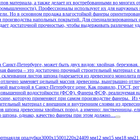
пов материала, а также делает их востребованными во многих о
ромышленности). Профессионалы используют их для наружных ра
ели. Но в основном продажа влагостойкой фанеры ориентирована
и производства напольных покрытий. Для специализированных с
ает достаточной прочностью, чтобы выдерживать различные уд
 Санкт-Петербурге, может быть двух видов: хвойная, березовая.
ая фанера – это достаточно прочный строительный материал с 
склеивания листов шпона (нарезается из древесного монолита п
 отлично заменяет цельный массив древесины, выигрышно отлича
ой выгодной в Санкт-Петербурге цене. Как правило, ГОСТ, ре
 повышенной водостойкости (ФСФ). Фанера ФСФ, реализуемая нам
есине, которую применяют при самом производстве фанеры. Из 
оительный материал с внешним и внутренним слоями из древес
 шпона древесины хвойных пород, а именно: лиственницы, ели, 
о шпона, однако, качество фанеры при этом должно…
ртнаядля опалубки3000х15001220х24409 мм12 мм15 мм18 мм21 