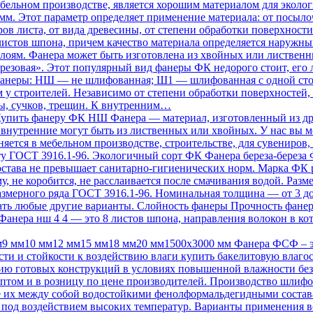
мебельном производстве, является хорошим материалом для эколо
 27; 30 мм. Этот параметр определяет применение материала: от п
ов листа, от вида древесины, от степени обработки поверхности
истов шпона, причем качество материала определяется наружн
оям. Фанера может быть изготовлена из хвойных или лиственны
ерезовая». Этот популярный вид фанеры ФК недорого стоит, его
 фанеры: НШ — не шлифованная; Ш1 — шлифованная с одной ст
м у строителей. Независимо от степени обработки поверхносте
ны, сучков, трещин. К внутренним…
упить фанеру ФК НШ Фанера — материал, изготовленный из дре
 внутренние могут быть из лиственных или хвойных. У нас вы 
яется в мебельном производстве, строительстве, для сувениров,
у ГОСТ 3916.1-96. Экологичный сорт ФК Фанера береза-береза
состава не превышает санитарно-гигиенических норм. Марка ФК
у, не коробится, не расслаивается после смачивания водой. Ра
азмерного ряда ГОСТ 3916.1-96. Номинальная толщина — от 3 до
азать любые другие варианты. Слойность фанеры Прочность фане
 Фанера нш 4 4 — это 8 листов шпона, направления волокон в к
9 мм10 мм12 мм15 мм18 мм20 мм1500х3000 мм Фанера ФСФ – э
сти и стойкости к воздействию влаги купить бакелитовую влаго
цию готовых конструкций в условиях повышенной влажности без
птом и в розницу по цене производителей. Производство шлифо
е их между собой водостойкими фенолформальдегидными состав
ы под воздействием высоких температур. Варианты применения