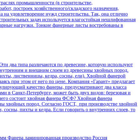
траслях промышленности (в строительстве,
бот, построек хозяйственного/складского назначения,
 на удовлетворение нужд строительства. Так, она отлично
троительных задач используется влагостойкая нешлифованная
арные нагрузки. Тонкие фанерные листы востребованы в
 Эти два типа различаются по древесине, которую используют
внутренним и внешним слоем из древесины хвойных пород.
ихты, лиственницы, кедра, сосны, ели). Хвойной фанерой
ясь при этом от него по цене. Компания «Гарант» предлагает
гулирующий качество фанеры, предусматривают два класса
и в Санкт-Петербурге, может быть двух видов: березовая и
чего состоит хвойная фанера ФСФ? Хвойная фанера
ины хвойных пород. Согласно ГОСТ, при производстве хвойной
сосны, пихты и кедра. Если говорить о внутренних слоев, то
мм Фанера ламинированная производство Россия