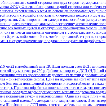
облицованная с одной стороны или двух сторон термореактивны
(марка ФСФ). Фанера облицована с одной стороны или с обеих 
ев шпона, скрепленных клеем на основе фенолформальдегидной 
ойчивости к воздействию влаги, химических веществ и других ф
едствами. Ламинированная фанера и влагостойкая фанера актив
щений; вагоностроение; автомобилестроение; изготовление поло
ление рекламных щитов и ограждений; производство мебели; Фа
ии, она является идеальным материалом в строительстве крупн
ко из березы, либо может быть комбинированной, из разных пор
тимент и сферу применения, предложив покупателю подобрать в
16 мм22 мммебельный щит ДСПдля поладля стен ДСП шлифованн
очняйте у менеджера 750 р Добавить в корзину ДСП (НД) 1-ой с
готавливается из прессованных древесных частиц с добавлением
клея – синтетические смолы. Цена на изделие зависит от типа 
ом благодаря повышенной прочности и водостойкости, а также у
гие годы. Простота обработки плит заключается в том, что они 
есиной, обладает рядом преимуществ: меньше подвержена воздей
ые показатели звуко- и теплоизоляции. Один из видов плит – л
о-смоляной пленкой с декоративно-защитным слоем. Этот мате
м Шлифованное ДСП применяется в мебельной промышленности 