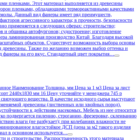
ми пленками. Этот материал выполняется из древесины
сторон пленками, обладающими термореактивными качествами
смолы. Данный вид фанеры имеет ряд преимуществ,
акторов агрессивного характера; в прочности, безопасности
но применяется в следующих сферах: строительство;
в и обшивка автофургонов; судостроение; изготовление
нера ламинированная производство Китай Благодаря высокой
омасштабных объектов. Существует возможность выбора основы
од древесины. Также по желанию возможен выбор оттенка и
ид фанеры на его вкус. Стандартный цвет покрытия…
ое Наименование Толщина, мм Цена за 1 м3 Цена за лист
орт 2440х1830 мм 16 Цену уточняйте у менеджера 745 р
 связующего вещества. В качестве исходного сырья выступают
применяемой древесины (лиственных или хвойных пород).
стойчивости к действиям насекомых. Мебель из нее относится
легко подвергается пилению, строганию, фрезеровке, склеиванию
ствию влаги (не разбухает); при колебаниях влажности не
аминированное влагостойкое ДСП (цена за м2 такого изделия
риал в основном используется…
и строительстве. Распространенность этого материала