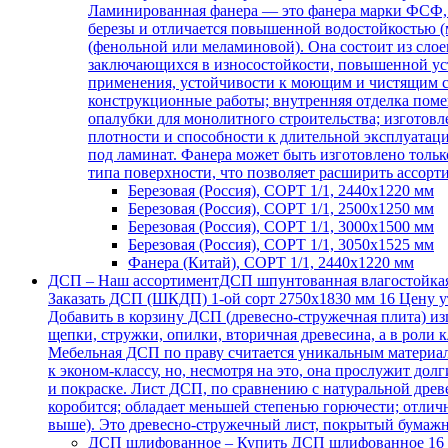
Ламинированная фанера — это фанера марки ФСФ, 
березы и отличается повышенной водостойкостью 
(фенольной или меламиновой). Она состоит из сло
заключающихся в износостойкости, повышенной уст
применения, устойчивости к моющим и чистящим ср
конструкционные работы; внутренняя отделка поме
опалубки для монолитного строительства; изготов
плотности и способности к длительной эксплуатац
под ламинат. Фанера может быть изготовлено толь
типа поверхности, что позволяет расширить ассор
Березовая (Россия), СОРТ 1/1, 2440х1220 мм
Березовая (Россия), СОРТ 1/1, 2500х1250 мм
Березовая (Россия), СОРТ 1/1, 3000х1500 мм
Березовая (Россия), СОРТ 1/1, 3050х1525 мм
Фанера (Китай), СОРТ 1/1, 2440х1220 мм
ДСП
–
Наш ассортиментДСП шпунтованная влагостойкая
Заказать ДСП (ШКДП) 1-ой сорт 2750х1830 мм 16 Цену ут
Добавить в корзину ДСП (древесно-стружечная плита) из
щепки, стружки, опилки, вторичная древесина, а в роли 
Мебельная ДСП по праву считается уникальным материал
к эконом-классу, но, несмотря на это, она прослужит дол
и покраске. Лист ДСП, по сравнению с натуральной древ
коробится; обладает меньшей степенью горючести; отличн
выше). Это древесно-стружечный лист, покрытый бумажн
ДСП шлифованное
–
Купить ДСП шлифованное 16 м