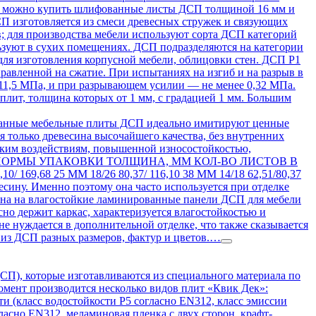
ас можно купить шлифованные листы ДСП толщиной 16 мм и
П изготовляется из смеси древесных стружек и связующих
; для производства мебели используют сорта ДСП категорий
ьзуют в сухих помещениях. ДСП подразделяются на категории
для изготовления корпусной мебели, облицовки стен. ДСП Р1
правленной на сжатие. При испытаниях на изгиб и на разрыв в
11,5 МПа, и при разрывающем усилии — не менее 0,32 МПа.
плит, толщина которых от 1 мм, с градацией 1 мм. Большим
анные мебельные плиты ДСП идеально имитируют ценные
я только древесина высочайшего качества, без внутренних
еским воздействиям, повышенной износостойкостью,
 пленке. НОРМЫ УПАКОВКИ ТОЛЩИНА, ММ КОЛ-ВО ЛИСТОВ В
/ 169,68 25 ММ 18/26 80,37/ 116,10 38 ММ 14/18 62,51/80,37
сину. Именно поэтому она часто используется при отделке
ена на влагостойкие ламинированные панели ДСП для мебели
сно держит каркас, характеризуется влагостойкостью и
е нуждается в дополнительной отделке, что также сказывается
из ДСП разных размеров, фактур и цветов.…
П), которые изготавливаются из специального материала по
мент производится несколько видов плит «Квик Дек»:
и (класс водостойкости Р5 согласно EN312, класс эмиссии
ласно EN312, меламиновая пленка с двух сторон, крафт-