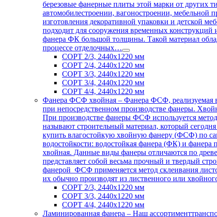
березовые фанерные плиты этой марки от других ти
автомобилестроении, вагоностроении, мебельной п
изготовления декоративной упаковки и детской меб
подходит для сооружения временных конструкций 
фанера ФК большой толщины. Такой материал облад
процессе отделочных…
СОРТ 2/3, 2440х1220 мм
СОРТ 2/4, 2440х1220 мм
СОРТ 3/3, 2440х1220 мм
СОРТ 3/4, 2440х1220 мм
СОРТ 4/4, 2440х1220 мм
Фанера ФСФ хвойная
–
Фанера ФСФ, реализуемая в
при непосредственном производстве фанеры. Хвойн
При производстве фанеры ФСФ используется метод 
называют строительный материал, который сегодня
купить влагостойкую хвойную фанеру (ФСФ) по сам
водостойкости: водостойкая фанера (ФК) и фанера
хвойная. Данные виды фанеры отличаются по древ
представляет собой весьма прочный и твердый стр
фанерой ФСФ применяется метод склеивания листов
их обычно производят из лиственного или хвойног
СОРТ 2/3, 2440х1220 мм
СОРТ 3/3, 2440х1220 мм
СОРТ 4/4, 2440х1220 мм
Ламинированная фанера
–
Наш ассортименттранспо