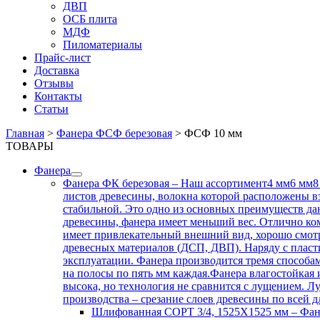
ДВП
ОСБ плита
МДФ
Пиломатериалы
Прайс-лист
Доставка
Отзывы
Контакты
Статьи
Главная
>
Фанера ФСФ березовая
>
ФСФ 10 мм
ТОВАРЫ
Фанера
Фанера ФК березовая
–
Наш ассортимент4 мм6 мм8 
листов древесины, волокна которой расположены в
стабильной. Это одно из основных преимуществ да
древесины, фанера имеет меньший вес. Отлично ком
имеет привлекательный внешний вид, хорошо смотр
древесных материалов (ДСП, ДВП). Наряду с пласт
эксплуатации. Фанера производится тремя способам
на полосы по пять мм каждая.Фанера влагостойкая 
высока, но технология не сравнится с лущением. Л
производства – срезание слоев древесины по всей
Шлифованная СОРТ 3/4, 1525Х1525 мм
–
Фан