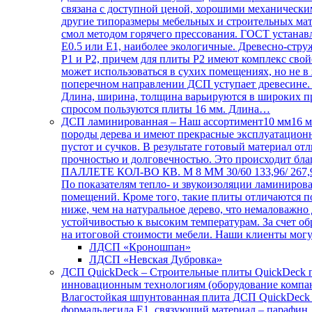
связана с доступной ценой, хорошими механическ
другие типоразмеры мебельных и строительных ма
смол методом горячего прессования. ГОСТ устанав
Е0.5 или Е1, наиболее экологичные. Древесно-стр
Р1 и Р2, причем для плиты Р2 имеют комплекс сво
может использоваться в сухих помещениях, но не в
поперечном направлении ДСП уступает древесине.
Длина, ширина, толщина варьируются в широких пре
спросом пользуются плиты 16 мм. Длина…
ДСП ламинированная
–
Наш ассортимент10 мм16 
породы дерева и имеют прекрасные эксплуатационны
пустот и сучков. В результате готовый материал 
прочностью и долговечностью. Это происходит
ПАЛЛЕТЕ КОЛ-ВО КВ. М 8 ММ 30/60 133,96/ 267,91 1
По показателям тепло- и звукоизоляции ламинирова
помещений. Кроме того, такие плиты отличаются 
ниже, чем на натуральное дерево, что немаловажно
устойчивостью к высоким температурам. За счет об
на итоговой стоимости мебели. Наши клиенты мог
ЛДСП «Кроношпан»
ЛДСП «Невская Дубровка»
ДСП QuickDeck
–
Строительные плиты QuickDeck п
инновационным технологиям (оборудование компани
Влагостойкая шпунтованная плита ДСП QuickDeck Pr
формальдегида E1, связующий материал – парафин, 