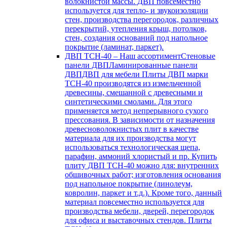
волокнистой массы. ДВП повсеместно
используется для тепло- и звукоизоляции
стен, производства перегородок, различных
перекрытий, утепления крыш, потолков,
стен, создания оснований под напольное
покрытие (ламинат, паркет).
ДВП ТСН-40
–
Наш ассортиментСтеновые
панели ДВПЛаминированные панели
ДВПДВП для мебели Плиты ДВП марки
ТСН-40 производятся из измельченной
древесины, смешанной с древесными и
синтетическими смолами. Для этого
применяется метод непрерывного сухого
прессования. В зависимости от назначения
древесноволокнистых плит в качестве
материала для их производства могут
использоваться технологическая щепа,
парафин, аммоний хлористый и пр. Купить
плиту ДВП ТСН-40 можно для: внутренних
обшивочных работ; изготовления основания
под напольное покрытие (линолеум,
ковролин, паркет и т.д.). Кроме того, данный
материал повсеместно используется для
производства мебели, дверей, перегородок
для офиса и выставочных стендов. Плиты