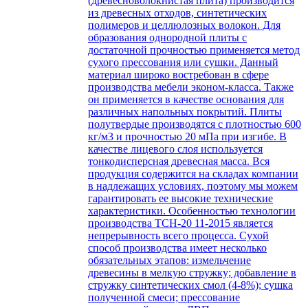
(древесноволокнистая плита) производится
из древесных отходов, синтетических
полимеров и целлюлозных волокон. Для
образования однородной плиты с
достаточной прочностью применяется метод
сухого прессования или сушки. Данный
материал широко востребован в сфере
производства мебели эконом-класса. Также
он применяется в качестве основания для
различных напольных покрытий. Плиты
полутвердые производятся с плотностью 600
кг/м3 и прочностью 20 мПа при изгибе. В
качестве лицевого слоя используется
тонкодисперсная древесная масса. Вся
продукция содержится на складах компании
в надлежащих условиях, поэтому мы можем
гарантировать ее высокие технические
характеристики. Особенностью технологии
производства ТСН-20 11-2015 является
непрерывность всего процесса. Сухой
способ производства имеет несколько
обязательных этапов: измельчение
древесины в мелкую стружку; добавление в
стружку синтетических смол (4-8%); сушка
полученной смеси; прессование