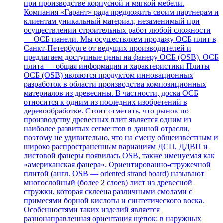
при производстве корпусной и мягкой мебели.
Компания «Гарант» рада предложить своим партнерам и
клиентам уникальный материал, незаменимый при
осуществлении строительных работ любой сложности
— ОСБ панели. Мы осуществляем продажу ОСБ плит в
Санкт-Петербурге от ведущих производителей и
предлагаем доступные цены на фанеру ОСБ (OSB). ОСБ
плита — общая информация и характеристики Плиты
ОСБ (OSB) являются продуктом инновационных
разработок в области производства композиционных
материалов из древесины. В частности, доска ОСБ
относится к одним из последних изобретений в
деревообработке. Стоит отметить, что рынок по
производству древесных плит является одним из
наиболее развитых сегментов в данной отрасли,
поэтому не удивительно, что на смену общеизвестным и
широко распространенным вариациям ДСП, ДДВП и
листовой фанеры появилась OSB, также именуемая как
«американская фанера». Ориентированно-стружечной
плитой (англ. OSB — oriented strand board) называют
многослойный (более 2 слоев) лист из древесной
стружки, которая склеена различными смолами с
примесями борной кислоты и синтетического воска.
Особенностями таких изделий является
разнонаправленная ориентация щепок: в наружных