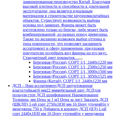
ламинированная производство Китай Благодаря
высокой плотности и способности к длительной
эксплуатации, она является идеальным
материалом в строительстве крупномасштабных
объектов. Существует возможность выбора
основы под ламинат. Фанера может быть
изготовлено только из березы, либо может быть
комбинированной, из разных пород древесины.
Также по желанию возможен выбор оттенка и
типа поверхности, что позволяет расширить
ассортимент и сферу применения, предложив
покупателю подобрать вид фанеры на его вкус.
Стандартный цвет покрытия…
Березовая (Россия), СОРТ 1/1, 2440х1220 мм
Березовая (Россия), СОРТ 1/1, 2500х1250 мм
Березовая (Россия), СОРТ 1/1, 3000х1500 мм
Березовая (Россия), СОРТ 1/1, 3050х1525 мм
Фанера (Китай), СОРТ 1/1, 2440х1220 мм
ДСП
–
Наш ассортиментДСП шпунтованная
влагостойкая16 мм22 мммебельный щит ДСПдля
поладля стен ДСП шлифованное Наименование
Толщина, мм Цена за 1 м3 Цена за лист Заказать ДСП
(ШКДП) 1-ой сорт 2750х1830 мм 16 Цену уточняйте у
менеджера 750 р Добавить в корзину ДСП (НД) 1-ой
сорт 2440х1830 мм 16 Цену уточняйте у менеджера