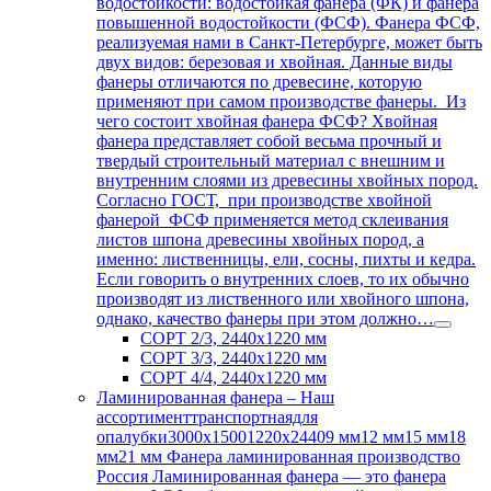
водостойкости: водостойкая фанера (ФК) и фанера
повышенной водостойкости (ФСФ). Фанера ФСФ,
реализуемая нами в Санкт-Петербурге, может быть
двух видов: березовая и хвойная. Данные виды
фанеры отличаются по древесине, которую
применяют при самом производстве фанеры. Из
чего состоит хвойная фанера ФСФ? Хвойная
фанера представляет собой весьма прочный и
твердый строительный материал с внешним и
внутренним слоями из древесины хвойных пород.
Согласно ГОСТ, при производстве хвойной
фанерой ФСФ применяется метод склеивания
листов шпона древесины хвойных пород, а
именно: лиственницы, ели, сосны, пихты и кедра.
Если говорить о внутренних слоев, то их обычно
производят из лиственного или хвойного шпона,
однако, качество фанеры при этом должно…
СОРТ 2/3, 2440х1220 мм
СОРТ 3/3, 2440х1220 мм
СОРТ 4/4, 2440х1220 мм
Ламинированная фанера
–
Наш
ассортименттранспортнаядля
опалубки3000х15001220х24409 мм12 мм15 мм18
мм21 мм Фанера ламинированная производство
Россия Ламинированная фанера — это фанера