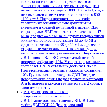
технологии изготовления, прежде всего от
давления, развиваемого прессом. Твердые ДВП
имеют плотность в пределах 800-1100 кг/м3, среди
них выделяется сверхтвердые с плотностью 950-
1100 кг/м3. Предел прочности при изгибе
характеризуется минимально допустимым
значением и средней величиной в партии. Для
сверхтвердых ДВП минимальное значение — 47
МПа, среднее — 52 МПа. У других твердых типов
минимум прочности составляет 33 до 40 МПа,
средние значения — от 38 до 45 МПа. Древесно-
стружечные материалы впитывают влагу, при
этом их объем может увеличиваться. Водостойкие
ДВП типов Т-В, Т-ВС имеют самый низкий
процент разбухания, 10%. У сверхтвердых плит он
составляет 13%, у остальных достигает 20-23%.
При этом верхняя граница влажности составляет
10% Группы качества твердых ДВП Твердые
неводостойкие плиты подразделяют на категории
А и Б, причем в каждой группе есть 1 и 2 сорта, в
зависимости от…
ДВП декорированная
–
Наш
ассортиментСтеновые панели
ДВПЛаминированные панели ДВПДВП для
мебелиДВП ТСН 20 Декорированной