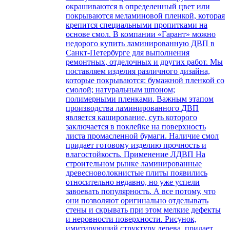
окрашиваются в определенный цвет или
покрываются меламиновой пленкой, которая
крепится специальными пропитками на
основе смол. В компании «Гарант» можно
недорого купить ламинированную ДВП в
Санкт-Петербурге для выполнения
ремонтных, отделочных и других работ. Мы
поставляем изделия различного дизайна,
которые покрываются: бумажной пленкой со
смолой; натуральным шпоном;
полимерными пленками. Важным этапом
производства ламинированного ДВП
является каширование, суть которого
заключается в поклейке на поверхность
листа промасленной бумаги. Наличие смол
придает готовому изделию прочность и
влагостойкость. Применение ЛДВП На
строительном рынке ламинированные
древесноволокнистые плиты появились
относительно недавно, но уже успели
завоевать популярность. А все потому, что
они позволяют оригинально отделывать
стены и скрывать при этом мелкие дефекты
и неровности поверхности. Рисунок,
имитирующий структуру дерева, придает