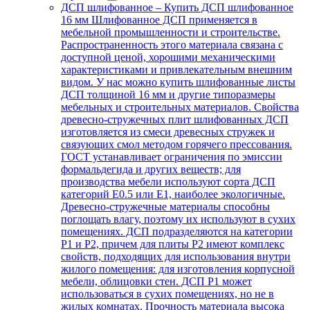
ДСП шлифованное
–
Купить ДСП шлифованное
16 мм Шлифованное ДСП применяется в
мебельной промышленности и строительстве.
Распространенность этого материала связана с
доступной ценой, хорошими механическими
характеристиками и привлекательным внешним
видом. У нас можно купить шлифованные листы
ДСП толщиной 16 мм и другие типоразмеры
мебельных и строительных материалов. Свойства
древесно-стружечных плит шлифованных ДСП
изготовляется из смеси древесных стружек и
связующих смол методом горячего прессования.
ГОСТ устанавливает ограничения по эмиссии
формальдегида и других веществ; для
производства мебели используют сорта ДСП
категорий Е0.5 или Е1, наиболее экологичные.
Древесно-стружечные материалы способны
поглощать влагу, поэтому их используют в сухих
помещениях. ДСП подразделяются на категории
Р1 и Р2, причем для плиты Р2 имеют комплекс
свойств, подходящих для использования внутри
жилого помещения: для изготовления корпусной
мебели, облицовки стен. ДСП Р1 может
использоваться в сухих помещениях, но не в
жилых комнатах. Прочность материала высока