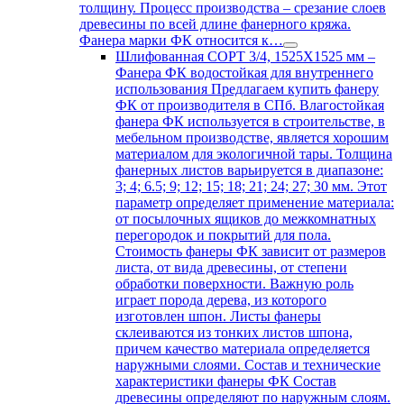
толщину. Процесс производства – срезание слоев
древесины по всей длине фанерного кряжа.
Фанера марки ФК относится к…
Шлифованная СОРТ 3/4, 1525Х1525 мм
–
Фанера ФК водостойкая для внутреннего
использования Предлагаем купить фанеру
ФК от производителя в СПб. Влагостойкая
фанера ФК используется в строительстве, в
мебельном производстве, является хорошим
материалом для экологичной тары. Толщина
фанерных листов варьируется в диапазоне:
3; 4; 6.5; 9; 12; 15; 18; 21; 24; 27; 30 мм. Этот
параметр определяет применение материала:
от посылочных ящиков до межкомнатных
перегородок и покрытий для пола.
Стоимость фанеры ФК зависит от размеров
листа, от вида древесины, от степени
обработки поверхности. Важную роль
играет порода дерева, из которого
изготовлен шпон. Листы фанеры
склеиваются из тонких листов шпона,
причем качество материала определяется
наружными слоями. Состав и технические
характеристики фанеры ФК Состав
древесины определяют по наружным слоям.