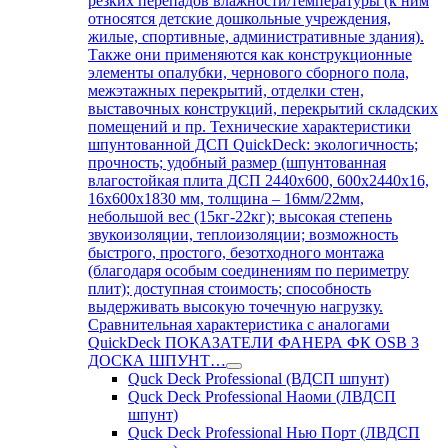
резких перепадов влажности/температуры (к ним
относятся детские дошкольные учреждения,
жилые, спортивные, административные здания).
Также они применяются как конструкционные
элементы опалубки, чернового сборного пола,
межэтажных перекрытий, отделки стен,
выставочных конструкций, перекрытий складских
помещений и пр. Технические характеристики
шпунтованной ДСП QuickDeck: экологичность;
прочность; удобный размер (шпунтованная
влагостойкая плита ДСП 2440х600, 600х2440х16,
16х600х1830 мм, толщина – 16мм/22мм,
небольшой вес (15кг-22кг); высокая степень
звукоизоляции, теплоизоляции; возможность
быстрого, простого, безотходного монтажа
(благодаря особым соединениям по периметру
плит); доступная стоимость; способность
выдерживать высокую точечную нагрузку.
Сравнительная характеристика с аналогами
QuickDeck ПОКАЗАТЕЛИ ФАНЕРА ФК OSB 3
ДОСКА ШПУНТ…
Quck Deck Professional (ВДСП шпунт)
Quck Deck Professional Наоми (ЛВДСП
шпунт)
Quck Deck Professional Нью Порт (ЛВДСП