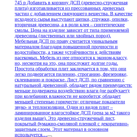
745 р Добавить в корзину ДСП (древесно-стружечная
плита) изготавливается из прессованных древесных
частиц с добавлением связующего вещества. В качестве
исходного сырья выступают щепки, стружки, опилки,
вторичная древесина, а в роли клея – синтетические
смолы. Цена на изделие зависит от типа применяемой
древесины (лиственных или хвойных пород).
Мебельная ДСП по праву считается уникальным
материалом благодаря повышенной прочности и
водостойкости, а также устойчивости к действиям
насекомых. Мебель из нее относится к эконом-классу,
но, несмотря на это, она прослужит долгие годы.
Простота обработки плит заключается в том, что они
легко подвергается пилению, строганию, фрезеровке,
склеиванию и покраске. Лист ДСП, по сравнению с
натуральной древесиной, обладает рядом преимуществ:
меньше подвержена воздействию влаги (не разбухает);
при колебаниях влажности не коробится; обладает
меньшей степенью горючести; отличные показатели
звуко- и теплоизоляции. Один из видов плит –
ламинированное влагостойкое ДСП (цена за м2 такого
изделия выше). Это древесно-стружечный лист,
покрытый бумажно-смоляной пленкой с декоративно-
защитным слоем. Этот материал в основном
используется…