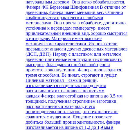
натуральным деревом. Она легко обрабатывается.
Фанера ФК Березовая Шлифованная В отличие от
древесины, фанера имеет меньший вес. Отлично
комбинируется практически с любыми
материалами. Она проста в обработке, достаточно
устойчива к перепадам температур, имеет
привлекательный внешний вид, хорошо смотрится
в интерьере. Материал имеет высокие
механические характеристики. Их показатели
превышают аналоги других древесных материалов
(ДСП, ДВП). Наряду с пластиком или металлом
древесно-плиточные конструкции использовать
выгоднее, благодаря их небольшой цене и
простоте в эксплуатации. Фанера производится
тремя способами. Ее пилят, строгают и лущат.
Пиленый материал – самый редкий,
изготавливается из ценных пород путем
распиливания их на полосы по пять мм
каждая.Фанера влагостойкая из шпона до 3,5 мм
толщиной, полученная строганием заготовки,
распространенный материал, и его
производительность высока, но технология не
сравнится с лущением. Лущение позволяет
добиться большей производительности, фанера
изготавливается из шпона от 1,2 до 1,9 мм в