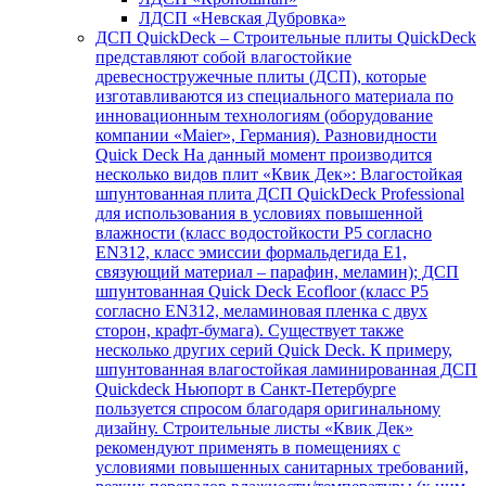
ЛДСП «Невская Дубровка»
ДСП QuickDeck
–
Строительные плиты QuickDeck
представляют собой влагостойкие
древесностружечные плиты (ДСП), которые
изготавливаются из специального материала по
инновационным технологиям (оборудование
компании «Maier», Германия). Разновидности
Quick Deck На данный момент производится
несколько видов плит «Квик Дек»: Влагостойкая
шпунтованная плита ДСП QuickDeck Professional
для использования в условиях повышенной
влажности (класс водостойкости Р5 согласно
EN312, класс эмиссии формальдегида E1,
связующий материал – парафин, меламин); ДСП
шпунтованная Quick Deck Ecofloor (класс Р5
согласно EN312, меламиновая пленка с двух
сторон, крафт-бумага). Существует также
несколько других серий Quick Deck. К примеру,
шпунтованная влагостойкая ламинированная ДСП
Quickdeck Ньюпорт в Санкт-Петербурге
пользуется спросом благодаря оригинальному
дизайну. Строительные листы «Квик Дек»
рекомендуют применять в помещениях с
условиями повышенных санитарных требований,