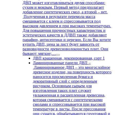
ДВП может изготавливаться двумя способами:
сухим и мокрым. Первый метод предполагает
добавление синтетических смол, а второй – нет.
Полученная в результате перемола масса
смешивается с клеем и спрессовывается под
высоким давлением и при высоких температурах.
Для повышения прочностных характеристик и
эстетических качеств в ДДВП также добавляют
парафин, антисептики и церезин. Если Вы хотите
купить ДВП, цена за лист будет зависеть от
разновидности древесноволокнистых плит. Они
бывают: мягкие;…
ДВП крашенная, декорированная, сорт 1
Ламинированные панели ДВП
–
Ламинированное ДВП – это многослойное
древесное изделие, на поверхность которого
наносится просмоленная бумага и
декоративный слой с определенным
рисунком. Основным сырьем для
изготовления таких плит служит
увлажненная и расщепленная древесина,
которая смешивается с синтетическими
смолами и спрессовывается при высокой
температуре в листы. После прессования
они сушатся, обрабатываются грунтовкой и