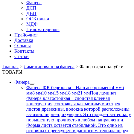
Фанера
ДСП
ДВП
ОСБ плита
МДФ
Пиломатериалы
Прайс-лист
Доставка
Отзывы
Контакты
Статьи
Главная
>
Ламинированная фанера
>
Фанера для опалубки
ТОВАРЫ
Фанера
Фанера ФК березовая
–
Наш ассортимент4 мм6
мм8 мм10 мм15 мм18 мм21 ммПод ламинат
Фанера влагостойкая – слоистая клееная
конструкция, состоящая как минимум из трех
листов древесины, волокна которой расположены
взаимно перпендикулярно. Это придает материалу
повышенную прочность в любом направлении.
Форма листа остается стабильной. Это одно из
основных преимуществ данного материала перед