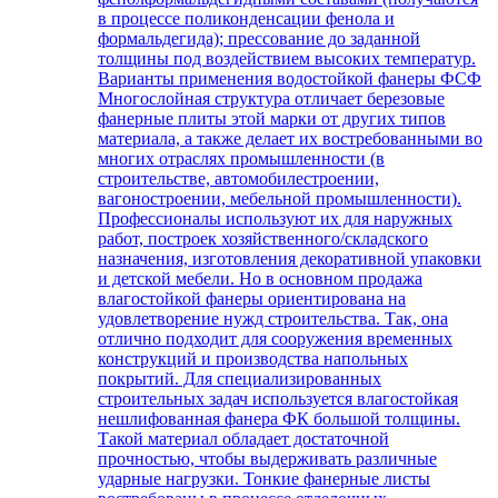
в процессе поликонденсации фенола и
формальдегида); прессование до заданной
толщины под воздействием высоких температур.
Варианты применения водостойкой фанеры ФСФ
Многослойная структура отличает березовые
фанерные плиты этой марки от других типов
материала, а также делает их востребованными во
многих отраслях промышленности (в
строительстве, автомобилестроении,
вагоностроении, мебельной промышленности).
Профессионалы используют их для наружных
работ, построек хозяйственного/складского
назначения, изготовления декоративной упаковки
и детской мебели. Но в основном продажа
влагостойкой фанеры ориентирована на
удовлетворение нужд строительства. Так, она
отлично подходит для сооружения временных
конструкций и производства напольных
покрытий. Для специализированных
строительных задач используется влагостойкая
нешлифованная фанера ФК большой толщины.
Такой материал обладает достаточной
прочностью, чтобы выдерживать различные
ударные нагрузки. Тонкие фанерные листы