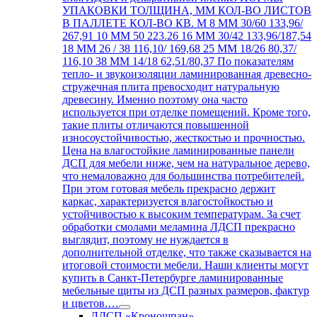
УПАКОВКИ ТОЛЩИНА, ММ КОЛ-ВО ЛИСТОВ
В ПАЛЛЕТЕ КОЛ-ВО КВ. М 8 ММ 30/60 133,96/
267,91 10 ММ 50 223.26 16 ММ 30/42 133,96/187,54
18 ММ 26 / 38 116,10/ 169,68 25 ММ 18/26 80,37/
116,10 38 ММ 14/18 62,51/80,37 По показателям
тепло- и звукоизоляции ламинированная древесно-
стружечная плита превосходит натуральную
древесину. Именно поэтому она часто
используется при отделке помещений. Кроме того,
такие плиты отличаются повышенной
износоустойчивостью, жесткостью и прочностью.
Цена на влагостойкие ламинированные панели
ДСП для мебели ниже, чем на натуральное дерево,
что немаловажно для большинства потребителей.
При этом готовая мебель прекрасно держит
каркас, характеризуется влагостойкостью и
устойчивостью к высоким температурам. За счет
обработки смолами меламина ЛДСП прекрасно
выглядит, поэтому не нуждается в
дополнительной отделке, что также сказывается на
итоговой стоимости мебели. Наши клиенты могут
купить в Санкт-Петербурге ламинированные
мебельные щиты из ДСП разных размеров, фактур
и цветов.…
ЛДСП «Кроношпан»