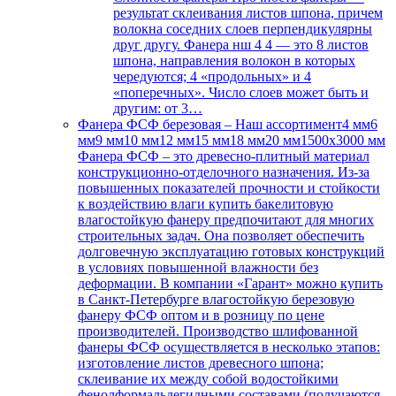
результат склеивания листов шпона, причем
волокна соседних слоев перпендикулярны
друг другу. Фанера нш 4 4 — это 8 листов
шпона, направления волокон в которых
чередуются; 4 «продольных» и 4
«поперечных». Число слоев может быть и
другим: от 3…
Фанера ФСФ березовая
–
Наш ассортимент4 мм6
мм9 мм10 мм12 мм15 мм18 мм20 мм1500х3000 мм
Фанера ФСФ – это древесно-плитный материал
конструкционно-отделочного назначения. Из-за
повышенных показателей прочности и стойкости
к воздействию влаги купить бакелитовую
влагостойкую фанеру предпочитают для многих
строительных задач. Она позволяет обеспечить
долговечную эксплуатацию готовых конструкций
в условиях повышенной влажности без
деформации. В компании «Гарант» можно купить
в Санкт-Петербурге влагостойкую березовую
фанеру ФСФ оптом и в розницу по цене
производителей. Производство шлифованной
фанеры ФСФ осуществляется в несколько этапов:
изготовление листов древесного шпона;
склеивание их между собой водостойкими
фенолформальдегидными составами (получаются