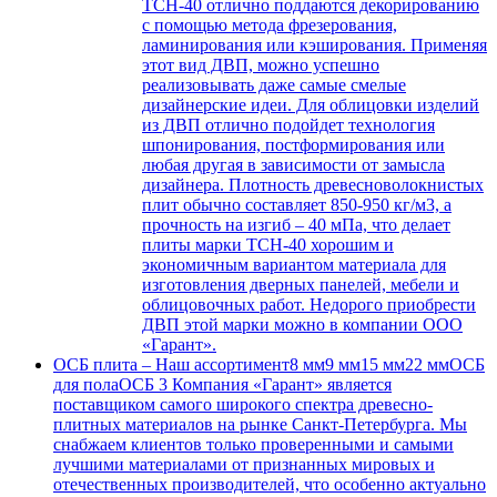
ТСН-40 отлично поддаются декорированию
с помощью метода фрезерования,
ламинирования или кэширования. Применяя
этот вид ДВП, можно успешно
реализовывать даже самые смелые
дизайнерские идеи. Для облицовки изделий
из ДВП отлично подойдет технология
шпонирования, постформирования или
любая другая в зависимости от замысла
дизайнера. Плотность древесноволокнистых
плит обычно составляет 850-950 кг/м3, а
прочность на изгиб – 40 мПа, что делает
плиты марки ТСН-40 хорошим и
экономичным вариантом материала для
изготовления дверных панелей, мебели и
облицовочных работ. Недорого приобрести
ДВП этой марки можно в компании ООО
«Гарант».
ОСБ плита
–
Наш ассортимент8 мм9 мм15 мм22 ммОСБ
для полаОСБ 3 Компания «Гарант» является
поставщиком самого широкого спектра древесно-
плитных материалов на рынке Санкт-Петербурга. Мы
снабжаем клиентов только проверенными и самыми
лучшими материалами от признанных мировых и
отечественных производителей, что особенно актуально