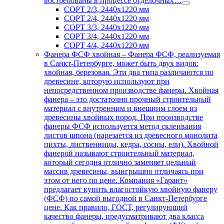
востребованы в процессе отделочных…
СОРТ 2/3, 2440х1220 мм
СОРТ 2/4, 2440х1220 мм
СОРТ 3/3, 2440х1220 мм
СОРТ 3/4, 2440х1220 мм
СОРТ 4/4, 2440х1220 мм
Фанера ФСФ хвойная
–
Фанера ФСФ, реализуемая
в Санкт-Петербурге, может быть двух видов:
хвойная, березовая. Эти два типа различаются по
древесине, которую используют при
непосредственном производстве фанеры. Хвойная
фанера – это достаточно прочный строительный
материал с внутренним и внешним слоем из
древесины хвойных пород. При производстве
фанеры ФСФ используется метод склеивания
листов шпона (нарезается из древесного монолита
пихты, лиственницы, кедра, сосны, ели). Хвойной
фанерой называют строительный материал,
который сегодня отлично заменяет цельный
массив древесины, выигрышно отличаясь при
этом от него по цене. Компания «Гарант»
предлагает купить влагостойкую хвойную фанеру
(ФСФ) по самой выгодной в Санкт-Петербурге
цене. Как правило, ГОСТ, регулирующий
качество фанеры, предусматривают два класса