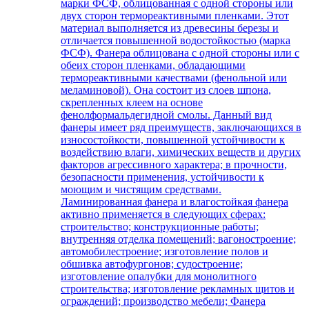
марки ФСФ, облицованная с одной стороны или
двух сторон термореактивными пленками. Этот
материал выполняется из древесины березы и
отличается повышенной водостойкостью (марка
ФСФ). Фанера облицована с одной стороны или с
обеих сторон пленками, обладающими
термореактивными качествами (фенольной или
меламиновой). Она состоит из слоев шпона,
скрепленных клеем на основе
фенолформальдегидной смолы. Данный вид
фанеры имеет ряд преимуществ, заключающихся в
износостойкости, повышенной устойчивости к
воздействию влаги, химических веществ и других
факторов агрессивного характера; в прочности,
безопасности применения, устойчивости к
моющим и чистящим средствами.
Ламинированная фанера и влагостойкая фанера
активно применяется в следующих сферах:
строительство; конструкционные работы;
внутренняя отделка помещений; вагоностроение;
автомобилестроение; изготовление полов и
обшивка автофургонов; судостроение;
изготовление опалубки для монолитного
строительства; изготовление рекламных щитов и
ограждений; производство мебели; Фанера