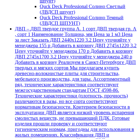
шпунт)
Quck Deck Professional Солино Светлый
(ЛВДСП шпунт)
Quck Deck Professional Солино Темный
(ЛВДСП ШПУНТ)
ДВП
–
ДВП твердое группа А. 1 сорт ДВП твердая гр. А
, сорт 1 Наименование Толщина, мм Цена за 1 м3 Цена
за лист Заказать ДВП 2440х1220 3.2 Цену уточняйте у
менеджера 155 р Добавить в корзину ДВП 2745х1220 3.2
Цену уточняйте у менеджера 170 р Добавить в корзину
ДВП 2745х1700 3.2 Цену уточняйте у менеджера 240 р
Добавить в корзину Реализуем в Санкт-Петербурге ДВП
твердых и мягких сортов Мы предлагаем купить
древесно-волокнистые плиты для строительства,
мебельного производства, для тары. Ассортиментный
ряд, технические характеристики соответствуют
межгосударственным стандартам ГОСТ 4598-86.
Технические характеристики (плотность, прочность)
различаются в разы, но все сорта соответствуют
нормативам безопасности. Критерием безопасности в
эксплуатации ДВП является низкий уровень испарения
смолистых веществ, не превышающий ПДК. Готовые
изделия прошли проверку и соответствуют
гигиеническим нормам, пригодны для использования в
жилых помещениях. Классификация ДВП и