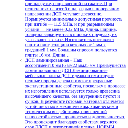
при нагрузке, направленной на сжатие. При
испытаниях на изгиб и на разрыв в поперечном
направлении ДСП уступает древесине.
Нормируется минимально допустимая прочность
при изгибе — 11,5 МПа, и при разрывающем
усилии — не менее 0,32 МПа. Длина, ширина,
толщина варьируются в широких пределах, их
указывают в заказе. Изготовитель поставляет
партии плит, толщина которых от 1 мм, с
градацией 1 мм. Большим спросом пользуются
плиты 16 мм. Длина…
ДСП ламинированная
–
Наш
ассортимент10 мм16 мм22 мм25 мм Преимущества
ламинированного ДСП Ламинированные
мебельные плиты ДСП идеально имитируют
ценные породы дерева и имеют прекрасные
эксплуатационные свойства, поскольку в процессе
их изготовления используется только древесина
высочайшего качества, без внутренних пустот и
сучков. В результате готовый материал отличается
устойчивостью к механическим, химическим и
термическим воздействиям, повышенной
износостойкостью, прочностью и долговечностью.
Это происходит благодаря свойствам верхнего
слоя ЛДСП и декоративной пленке. НОРМЫ