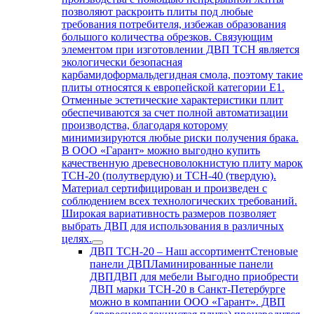
позволяют раскроить плиты под любые
требования потребителя, избежав образования
большого количества обрезков. Связующим
элементом при изготовлении ДВП ТСН является
экологически безопасная
карбамидоформальдегидная смола, поэтому такие
плиты относятся к европейской категории Е1.
Отменные эстетические характеристики плит
обеспечиваются за счет полной автоматизации
производства, благодаря которому
минимизируются любые риски получения брака.
В ООО «Гарант» можно выгодно купить
качественную древесноволокнистую плиту марок
ТСН-20 (полутвердую) и ТСН-40 (твердую).
Материал сертифицирован и произведен с
соблюдением всех технологических требований.
Широкая вариативность размеров позволяет
выбрать ДВП для использования в различных
целях.
ДВП ТСН-20
–
Наш ассортиментСтеновые
панели ДВПЛаминированные панели
ДВПДВП для мебели Выгодно приобрести
ДВП марки ТСН-20 в Санкт-Петербурге
можно в компании ООО «Гарант». ДВП