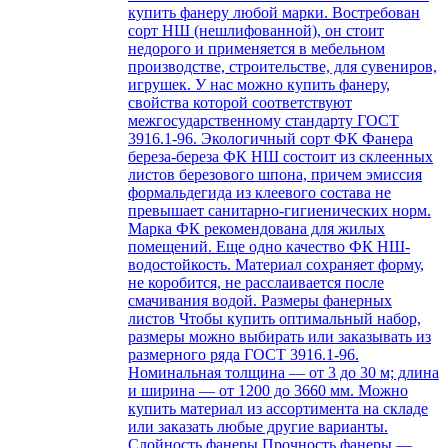
купить фанеру любой марки. Востребован
сорт НШ (нешлифованной), он стоит
недорого и применяется в мебельном
производстве, строительстве, для сувениров,
игрушек. У нас можно купить фанеру,
свойства которой соответствуют
межгосударственному стандарту ГОСТ
3916.1-96. Экологичный сорт ФК Фанера
береза-береза ФК НШ состоит из склеенных
листов березового шпона, причем эмиссия
формальдегида из клеевого состава не
превышает санитарно-гигиенических норм.
Марка ФК рекомендована для жилых
помещений. Еще одно качество ФК НШ-
водостойкость. Материал сохраняет форму,
не коробится, не расслаивается после
смачивания водой. Размеры фанерных
листов Чтобы купить оптимальный набор,
размеры можно выбирать или заказывать из
размерного ряда ГОСТ 3916.1-96.
Номинальная толщина — от 3 до 30 м; длина
и ширина — от 1200 до 3660 мм. Можно
купить материал из ассортимента на складе
или заказать любые другие варианты.
Слойность фанеры Прочность фанеры —