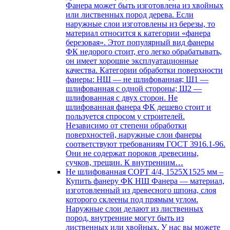
Фанера может быть изготовлена из хвойных
или лиственных пород дерева. Если
наружные слои изготовлены из березы, то
материал относится к категории «фанера
березовая». Этот популярный вид фанеры
ФК недорого стоит, его легко обрабатывать,
он имеет хорошие эксплуатационные
качества. Категории обработки поверхности
фанеры: НШ — не шлифованная; Ш1 —
шлифованная с одной стороны; Ш2 —
шлифованная с двух сторон. Не
шлифованная фанера ФК дешево стоит и
пользуется спросом у строителей.
Независимо от степени обработки
поверхностей, наружные слои фанеры
соответствуют требованиям ГОСТ 3916.1-96.
Они не содержат пороков древесины,
сучков, трещин. К внутренним…
Не шлифованная СОРТ 4/4, 1525Х1525 мм
–
Купить фанеру ФК НШ Фанера — материал,
изготовленный из древесного шпона, слоя
которого склеены под прямым углом.
Наружные слои делают из лиственных
пород, внутренние могут быть из
лиственных или хвойных. У нас вы можете