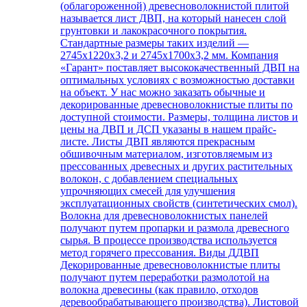
(облагороженной) древесноволокнистой плитой
называется лист ДВП, на который нанесен слой
грунтовки и лакокрасочного покрытия.
Стандартные размеры таких изделий —
2745х1220х3,2 и 2745х1700х3,2 мм. Компания
«Гарант» поставляет высококачественный ДВП на
оптимальных условиях с возможностью доставки
на объект. У нас можно заказать обычные и
декорированные древесноволокнистые плиты по
доступной стоимости. Размеры, толщина листов и
цены на ДВП и ДСП указаны в нашем прайс-
листе. Листы ДВП являются прекрасным
обшивочным материалом, изготовляемым из
прессованных древесных и других растительных
волокон, с добавлением специальных
упрочняющих смесей для улучшения
эксплуатационных свойств (синтетических смол).
Волокна для древесноволокнистых панелей
получают путем пропарки и размола древесного
сырья. В процессе производства используется
метод горячего прессования. Виды ДДВП
Декорированные древесноволокнистые плиты
получают путем переработки размолотой на
волокна древесины (как правило, отходов
деревообрабатывающего производства). Листовой