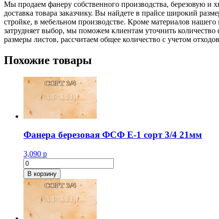
Мы продаем фанеру собственного производства, березовую и х
доставка товара заказчику. Вы найдете в прайсе широкий раз
стройке, в мебельном производстве. Кроме материалов нашего
затрудняет выбор, мы поможем клиентам уточнить количество 
размеры листов, рассчитаем общее количество с учетом отходов
Похожие товары
Фанера березовая ФСФ Е-1 сорт 3/4 21мм
3,090
р
Количество
товара
В корзину
Фанера
березовая
ФСФ
Е-1
сорт