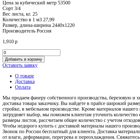
Цена за кубический метр
53500
Сорт
3/4
Вес листа, кг.
25
Количество в 1 м3
27,99
Размер, длина-ширина
2440х1220
Производитель
Россия
1,910
р
Количество
товара
Добавить в корзину
Фанера
Оставить заявку
березовая
ФСФ
О товаре
Е-1
Доставка
сорт
Оплата
3/4
12мм
Мы продаем фанеру собственного производства, березовую и х
доставка товара заказчику. Вы найдете в прайсе широкий раз
стройке, в мебельном производстве. Кроме материалов нашего
затрудняет выбор, мы поможем клиентам уточнить количество 
размеры листов, рассчитаем общее количество с учетом отходов
Чтобы недорого купить с доставкой материалы нашего производ
Звонок по России бесплатный для клиента. Доставка материал
от влаги, деформации, перегрева и переохлаждения. Свяжитесь