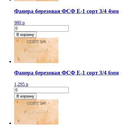
3/4
21мм
Фанера березовая ФСФ Е-1 сорт 3/4 4мм
980
р
Количество
товара
В корзину
Фанера
березовая
ФСФ
Е-1
сорт
3/4
4мм
Фанера березовая ФСФ Е-1 сорт 3/4 6мм
1,295
р
Количество
товара
В корзину
Фанера
березовая
ФСФ
Е-1
сорт
3/4
6мм