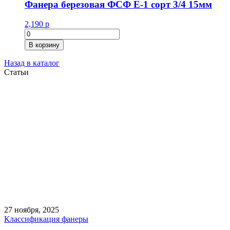
Фанера березовая ФСФ Е-1 сорт 3/4 15мм
2,190
р
Количество
товара
В корзину
Фанера
березовая
Назад в каталог
ФСФ
Статьи
Е-1
сорт
3/4
15мм
27 ноября, 2025
Классификация фанеры