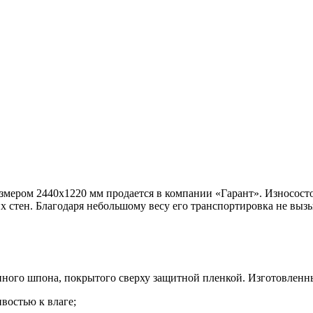
азмером 2440х1220 мм продается в компании «Гарант». Износост
х стен. Благодаря небольшому весу его транспортировка не выз
нного шпона, покрытого сверху защитной пленкой. Изготовленн
востью к влаге;