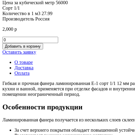
Цена за кубический метр
56000
Сорт
1/1
Количество в 1 м3
27.99
Производитель
Россия
2,000
р
Количество
товара
Добавить в корзину
Фанера
Оставить заявку
ламинированная
производство
О товаре
Россия
Доставка
Е-1
Оплата
сорт
1/1
Гибкая и прочная фанера ламинированная Е-1 сорт 1/1 12 мм р
12мм
кухни и ванной, применяется при отделке фасадов и внутренни
помещении неограниченный период.
Особенности продукции
Ламинированная фанера получается из нескольких слоев склее
За счет верхнего покрытия обладает повышенной устойчи