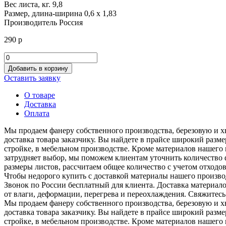
Вес листа, кг.
9,8
Размер, длина-ширина
0,6 х 1,83
Производитель
Россия
290
р
Количество
товара
Добавить в корзину
Quck
Оставить заявку
Deck
Professional
О товаре
0,6
Доставка
х
Оплата
1,83
х
Мы продаем фанеру собственного производства, березовую и х
0,12
доставка товара заказчику. Вы найдете в прайсе широкий раз
стройке, в мебельном производстве. Кроме материалов нашего
затрудняет выбор, мы поможем клиентам уточнить количество 
размеры листов, рассчитаем общее количество с учетом отходов
Чтобы недорого купить с доставкой материалы нашего производ
Звонок по России бесплатный для клиента. Доставка материал
от влаги, деформации, перегрева и переохлаждения. Свяжитесь
Мы продаем фанеру собственного производства, березовую и х
доставка товара заказчику. Вы найдете в прайсе широкий раз
стройке, в мебельном производстве. Кроме материалов нашего