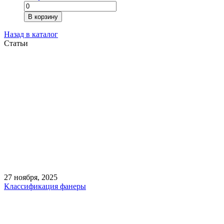
Количество
товара
В корзину
Quck
Deck
Назад в каталог
Professional
Статьи
0,6
х
2,44
х
0,22
27 ноября, 2025
Классификация фанеры